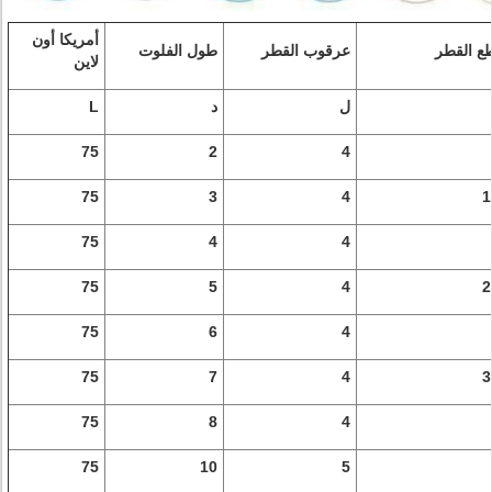
أمريكا أون
ع القطر
عرقوب القطر
طول الفلوت
لاين
ل
د
L
75
2
4
75
3
4
1
75
4
4
75
5
4
2
75
6
4
75
7
4
3
75
8
4
75
10
5