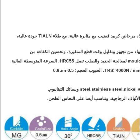
فائقة غرامة الحبوب SZIE 0.5-0.6um، مرحاض كربيد قضيب مع مثابرة عالية، مع طلاء TIALN جودة عالية،
نتهاء من تجهيز وتقليل وقت قطع المتغيرة، وتحسين الكفاءه من
وم.
 الألياف الزجاجية، وتناسب أيضا على النحاس الطحن.