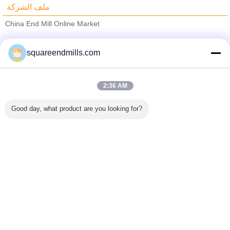
ملف الشركة
China End Mill Online Market
ﺎﻠﺘﺤﻘﻗ ﺎﻠﻣﻭﺭﺩﻮﻧ
squareendmills.com
Trust Seal
Verified Suplier
2:36 AM
منزل
Good day, what product are you looking for?
جميع المنتجات
حول نا
اتصل بنا
طلب اقتباس
غير اللغة