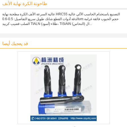
طاحونة الكرة نهاية الأنف
عالية السرعة الأنف الكرة مطحنة نهاية HRC55 التصنيع باستخدام الحاسب الآلي عالية
الدقة أدوات القطع شانك طويل سريع التفاصيل: 0.5-0.6um حجم الحبوب فائقة غرامة
الصلب قضيب كربيد TIALN طلاء (أسود)، TiSiAlN (النحاس) ال...
قد يعجبك أيضا