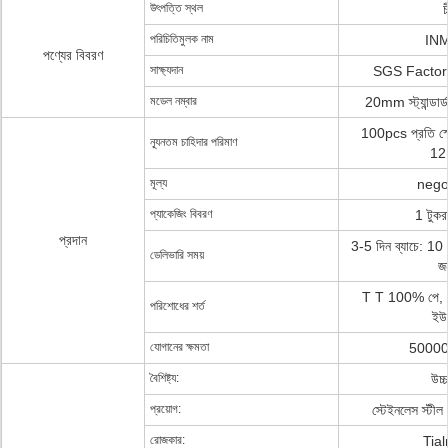
উৎপত্তি স্থল
চ
পরিচিতিমুলক নাম
IN
পণ্যের বিবরণ
সাক্ষ্যদান
SGS Factory
মডেল নম্বার
20mm স্ট্যান্ডার্
100pcs প্রতি স্
ন্যূনতম চাহিদার পরিমাণ
1
মূল্য
nego
প্যাকেজিং বিবরণ
1 টুকরা
প্রদান
3-5 দিন ব্যাচে: 10 
ডেলিভারি সময়
জন
T T 100% পে, A
পরিশোধের শর্ত
ইউন
যোগানের ক্ষমতা
50000
বৈশিষ্ট্য:
উচ্
প্রয়োগ:
স্টেইনলেস স্টীল
রোজকার:
Tial