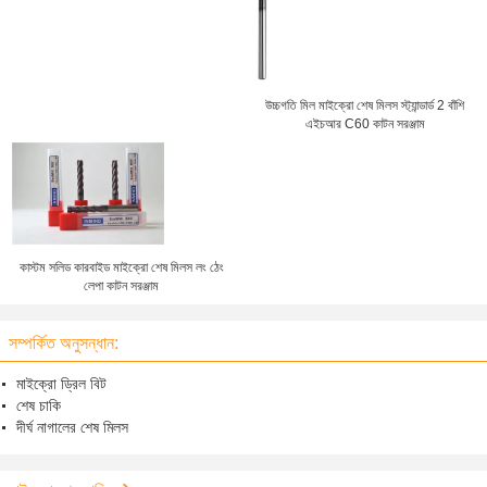
উচ্চগতি মিল মাইক্রো শেষ মিলস স্ট্যান্ডার্ড 2 বাঁশি
এইচআর C60 কাটন সরঞ্জাম
কাস্টম সলিড কারবাইড মাইক্রো শেষ মিলস লং ঠেং
লেপা কাটন সরঞ্জাম
সম্পর্কিত অনুসন্ধান:
মাইক্রো ড্রিল বিট
শেষ চাকি
দীর্ঘ নাগালের শেষ মিলস