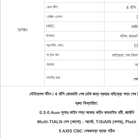
কোন বাঁশি.:
4 বাঁশি ,
হেলিক্স এঙ্গেল:
HRC:
HR
বৈশিষ্ট্য
উপাদান:
সলিড কারবা
প্রসেসিং মোড:
C
পণ্যের নাম:
মাইক্রো শেষ মিলস 
প্রকার:
আদ
লক্ষণীয় করা:
শেষ
স্টেইনলেস স্টীল / 4 বাঁশি মোমবাতি শেষ চাকি জন্য স্কয়ার মাইক্রো শস্য শেষ
দ্রুত বিস্তারিত:
0.3-0.4um সুপার-ফাইন শস্য আকার কঠিন কারবাইড যষ্টি, জার্মানি
Mutli-TIALN লেপ (কালো) - আর্কো, TiSiAlN (কপার), Platit
5 AXIS CNC পেষকদন্ত দ্বারা গঠিত