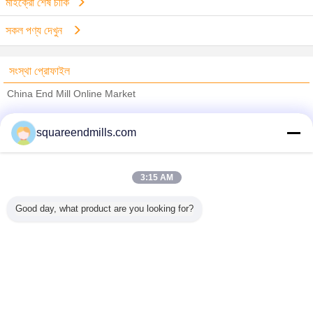
মাইক্রো শেষ চাকি
সকল পণ্য দেখুন
সংস্থা প্রোফাইল
China End Mill Online Market
যাচাইকৃত সরবরাহকারী
squareendmills.com
Trust Seal
Verified Suplier
3:15 AM
বাড়ি
Good day, what product are you looking for?
সব পণ্য
আমাদের সম্পর্কে
আমাদের সাথে যোগাযোগ করুন
উদ্ধৃতির জন্য আবেদন