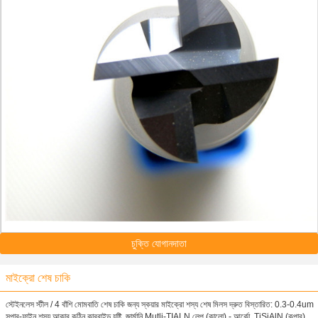
চুক্তি যোগানদাতা
মাইক্রো শেষ চাকি
স্টেইনলেস স্টীল / 4 বাঁশি মোমবাতি শেষ চাকি জন্য স্কয়ার মাইক্রো শস্য শেষ মিলস দ্রুত বিস্তারিত: 0.3-0.4um
সুপার-ফাইন শস্য আকার কঠিন কারবাইড যষ্টি, জার্মানি Mutli-TIALN লেপ (কালো) - আর্কো, TiSiAlN (কপার),