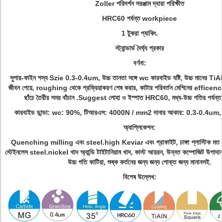
Zoller পরিদর্শন সরঞ্জাম দ্বারা পরিক্ষীত
HRC60 পর্যন্ত workpiece
1 টুকরা প্যাকিং.
স্ট্যান্ডার্ড দৈর্ঘ্য প্রকার
বর্ণনা:
সুপার-ফাইন শস্য Szie 0.3-0.4um, উচ্চ তানতা সঙ্গে wc কারবাইড যষ্টি, উচ্চ মানের TiAlN ল
জীবন পেয়ে, roughing থেকে প্রক্রিয়াকরণ শেষ করার, কাটার পরিবর্তন মেশিনের efficenc
ছাঁচে তৈরীর সময় বাঁচান .Suggest লোহা ও ইস্পাত HRC60, মধ্য-উচ্চ গতির পর্যন্ত
কারবাইড ডান্ডা: wc: 90%, টিআরএস: 4000N / mm2 দানার আকার: 0.3-0.4um
অ্যাপ্লিকেশন:
Quenching milling এবং steel.high Keviar এবং গ্রাফাইট, চাঙ্গা প্লাস্টিক মত প
স্টেইনলেস steel.nickel খাদ অ্যান্ডি টাইটানিয়াম খাদ, কাস্ট আয়রন, উন্নত কম্পোজিট উপাদান
উচ্চ গতি কাটিয়া, শুষ্ক কর্তনের জন্য জন্য পোক্ত জন্য মানানসই.
বিশেষ উল্লেখ: