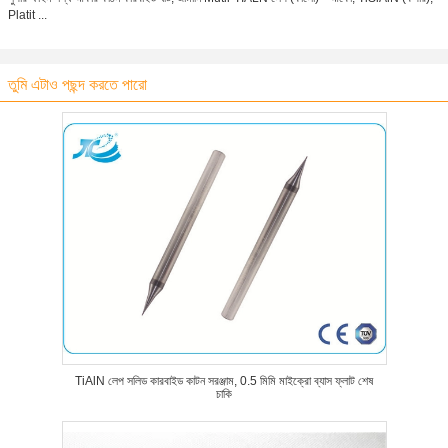
Platit ...
তুমি এটাও পছন্দ করতে পারো
TiAlN লেপ সলিড কারবাইড কাটন সরঞ্জাম, 0.5 মিমি মাইক্রো ব্যাস ফ্লাট শেষ
চাকি