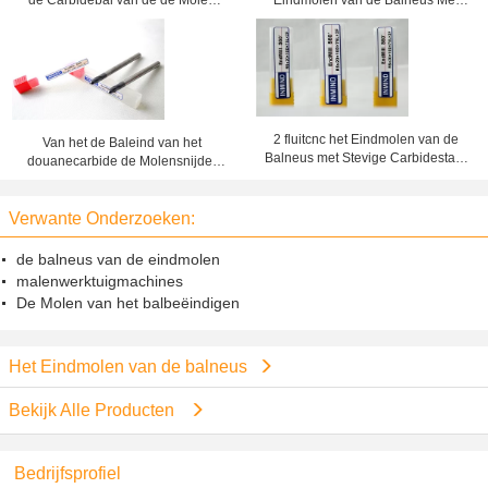
de Carbidebal van de de Molen
Eindmolen van de Balneus Met
Lange Steel het Malen Scherpe
een laag bedekte het Carbide
Hulpmiddelen om Koper Te malen
Scherpe Hulpmiddelen TiAlN voor
Koper
2 fluitcnc het Eindmolen van de
Van het de Baleind van het
Balneus met Stevige Carbidestaaf
douanecarbide de Molensnijder
voor Staal/Roestvrij staal
om Lang de Steel Scherp
Hulpmiddel van HRC60
Verwante Onderzoeken:
de balneus van de eindmolen
malenwerktuigmachines
De Molen van het balbeëindigen
Het Eindmolen van de balneus
Bekijk Alle Producten
Bedrijfsprofiel