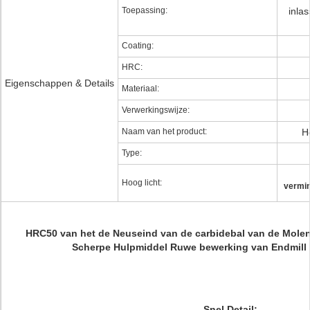
Toepassing:
inla
Coating:
HRC:
Eigenschappen & Details
Materiaal:
Verwerkingswijze:
Naam van het product:
H
Type:
Hoog licht:
vermin
HRC50 van het de Neuseind van de carbidebal van de Molen
Scherpe Hulpmiddel Ruwe bewerking van Endmill 
Snel Detail: