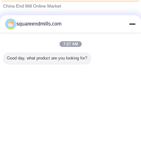
China End Mill Online Market
Verified Leveranciers
squareendmills.com
Trust Seal
Verified Suplier
7:27 AM
Thuis
Good day, what product are you looking for?
Alle producten
Ongeveer ons
Contacteer ons
Vraag een offerte aan
Veranderingstaal