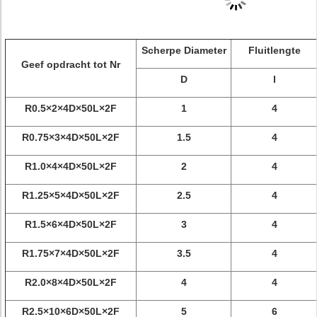
Scherpe Diameter
Fluitlengte
Geef opdracht tot Nr
D
l
R0.5×2×4D×50L×2F
1
4
R0.75×3×4D×50L×2F
1.5
4
R1.0×4×4D×50L×2F
2
4
R1.25×5×4D×50L×2F
2.5
4
R1.5×6×4D×50L×2F
3
4
R1.75×7×4D×50L×2F
3.5
4
R2.0×8×4D×50L×2F
4
4
R2.5×10×6D×50L×2F
5
6