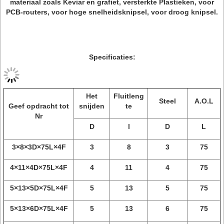
materiaal zoals Keviar en grafiet, versterkte Plastieken, voor
PCB-routers, voor hoge snelheidsknipsel, voor droog knipsel.
Specificaties:
Het
Fluitleng
Steel
A.O.L
Geef opdracht tot
snijden
te
Nr
D
l
D
L
3×8×3D×75L×4F
3
8
3
75
4×11×4D×75L×4F
4
11
4
75
5×13×5D×75L×4F
5
13
5
75
5×13×6D×75L×4F
5
13
6
75