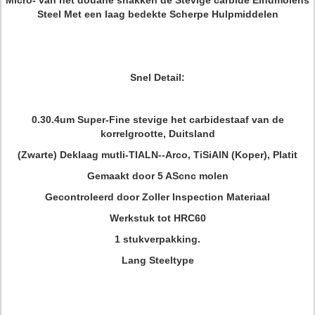
Micro- van het douane snakken de Stevige carbide Eindmolens
Steel Met een laag bedekte Scherpe Hulpmiddelen
Snel Detail:
0.30.4um Super-Fine stevige het carbidestaaf van de
korrelgrootte, Duitsland
(Zwarte) Deklaag mutli-TIALN--Arco, TiSiAlN (Koper), Platit
Gemaakt door 5 AScnc molen
Gecontroleerd door Zoller Inspection Materiaal
Werkstuk tot HRC60
1 stukverpakking.
Lang Steeltype