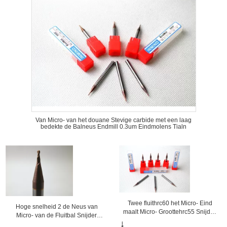
Van Micro- van het douane Stevige carbide met een laag
bedekte de Balneus Endmill 0.3um Eindmolens Tialn
Twee fluithrc60 het Micro- Eind
Hoge snelheid 2 de Neus van
maalt Micro- Groottehrc55 Snijder,
Micro- van de Fluitbal Snijder
0.3mm tot 0.9mm
0.50.6um Eindmolens HRC55