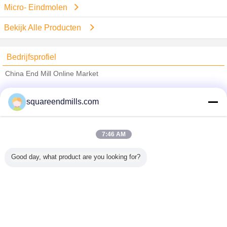
Micro- Eindmolen
Bekijk Alle Producten
Bedrijfsprofiel
China End Mill Online Market
Verified Leveranciers
squareendmills.com
Trust Seal
Verified Suplier
7:46 AM
Thuis
Good day, what product are you looking for?
Alle producten
Ongeveer ons
Contacteer ons
Vraag een offerte aan