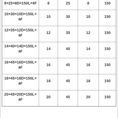
8×25×8D×150L×4F
8
25
8
150
10×30×10D×150L×
10
30
10
150
4F
12×35×12D×150L×
12
35
12
150
4F
14×40×14D×150L×
14
40
14
150
4F
16×45×16D×150L×
16
45
16
150
4F
18×45×18D×150L×
18
45
18
150
4F
20×45×20D×150L×
20
45
20
150
4F