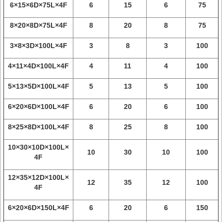
6×15×6D×75L×4F
6
15
6
75
8×20×8D×75L×4F
8
20
8
75
3×8×3D×100L×4F
3
8
3
100
4×11×4D×100L×4F
4
11
4
100
5×13×5D×100L×4F
5
13
5
100
6×20×6D×100L×4F
6
20
6
100
8×25×8D×100L×4F
8
25
8
100
10×30×10D×100L×
10
30
10
100
4F
12×35×12D×100L×
12
35
12
100
4F
6×20×6D×150L×4F
6
20
6
150