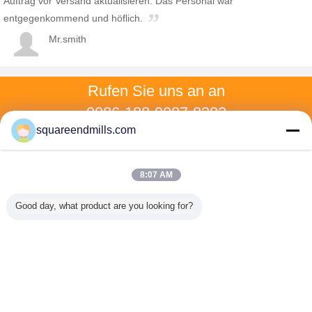
Auftrag vor Versand aktualisieren. Das Personal war
entgegenkommend und höflich.
Mr.smith
Rufen Sie uns an an
0086-188-9087-8382
squareendmills.com
Rufen Sie uns an
8:07 AM
Nach Hause
Good day, what product are you looking for?
Alle Produkte
Über uns
Kontakt
Referenzen