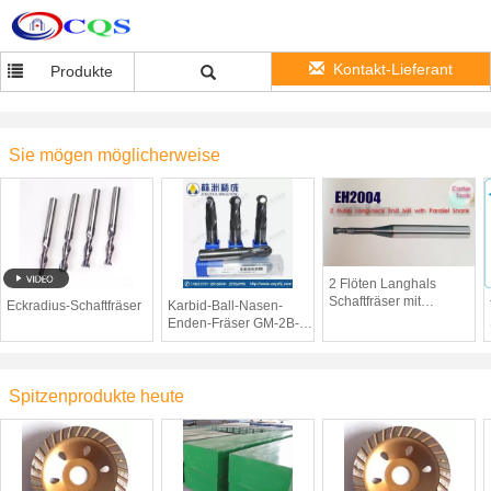
Kontakt-Lieferant
Produkte
Sie mögen möglicherweise
2 Flöten Langhals
Schaftfräser mit
Eckradius-Schaftfräser
Karbid-Ball-Nasen-
parallelem Schaft
Enden-Fräser GM-2B-
R6.0 ZCCCT-hoher
Qualität feste
Spitzenprodukte heute