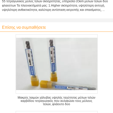
55 τετραγωνικός μύλος τελών σκληρότητας, υπηρεσία cOem μύλων τελών δύο
φλαούτων Τα πλεονεκτήματά μας: 1.Higher σκληρότητα, υψηλότερη αντοχή,
υψηλότερη ανθεκτικότητα, καλύτερη αντίσταση εκτροπής και σπασίματος, ...
Επίσης να συμπαθήσετε
Μακρύς λαιμών χάλυβας υψηλής ταχύτητας μύλων τελών
καρβιδίου τετραγωνικός που αυλακώνει τους μύλους
τελών, φλάουτο δύο