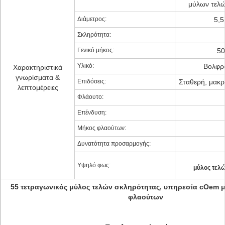
μύλων τελ
Διάμετρος:
5,5
Σκληρότητα:
Γενικό μήκος:
5
Υλικό:
Βολφρ
Χαρακτηριστικά
γνωρίσματα &
Επιδόσεις:
Σταθερή, μακρ
λεπτομέρειες
Φλάουτο:
Επένδυση:
Μήκος φλαούτων:
Δυνατότητα προσαρμογής:
Υψηλό φως:
μύλος τελ
55 τετραγωνικός μύλος τελών σκληρότητας, υπηρεσία cOem 
φλαούτων