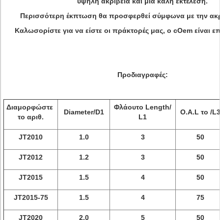
υψηλή ακρίβεια και μια καλή εκτέλεση.
Περισσότερη έκπτωση θα προσφερθεί σύμφωνα με την ακ
Καλωσορίστε για να είστε οι πράκτορές μας, ο cOem είναι επ
Προδιαγραφές:
Διαμορφώστε
Φλάουτο Length/
Diameter/D1
O.A.L το /L
το αριθ.
L1
JT2010
1.0
3
50
JT2012
1.2
3
50
JT2015
1.5
4
50
JT2015-75
1.5
4
75
JT2020
2.0
5
50