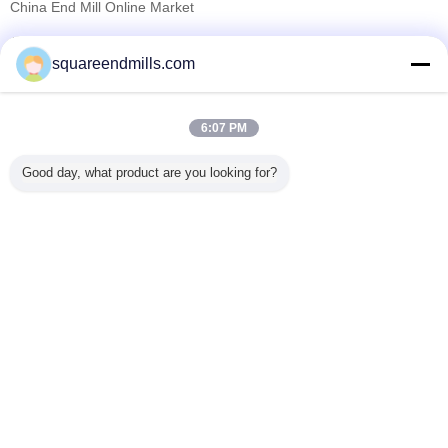
China End Mill Online Market
Verified προμηθευτές
squareendmills.com
Trust Seal
Verified Suplier
6:07 PM
Σπίτι
Good day, what product are you looking for?
Όλα τα Προϊόντα
Περίπου εμείς
επαφή
Αίτηση κράτησης
Γλώσσα αλλαγής
Πλήρης περιοχή