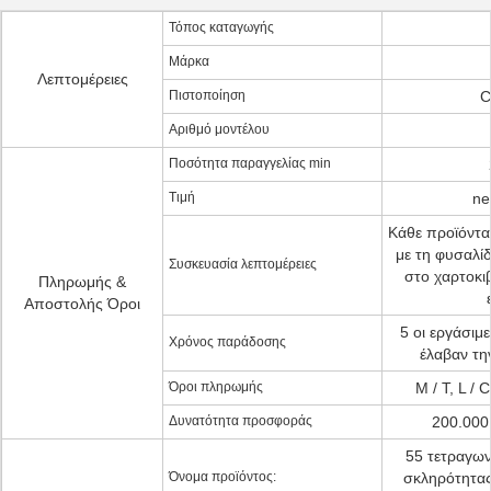
Τόπος καταγωγής
Μάρκα
Λεπτομέρειες
Πιστοποίηση
C
Αριθμό μοντέλου
Ποσότητα παραγγελίας min
Τιμή
ne
Κάθε προϊόντα
με τη φυσαλίδ
Συσκευασία λεπτομέρειες
στο χαρτοκι
Πληρωμής &
Αποστολής Όροι
5 οι εργάσιμ
Χρόνος παράδοσης
έλαβαν τ
Όροι πληρωμής
Μ / Τ, L / 
Δυνατότητα προσφοράς
200.000
55 τετραγων
Όνομα προϊόντος:
σκληρότητα