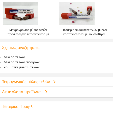
ελίκων 45° για την κοπή υψηλής
τέμνοντα εργαλεία HRC60
ταχύτητας
καρβιδίου υψηλής ακρίβειας
Μακροχρόνιος μύλος τελών
Τέσσερις φλαούτων τελών μύλων
προσιτότητας τετραγωνικός με
κοπτών στερεοί μύλοι σταθεράς
TIALN που ντύνονται, μακροχρόνιο
μορφής HRC55 τελών λαιμών
χοντροδούλεμα κνημών στη λήξη
καρβιδίου μακριοί
Σχετικές αναζητήσεις:
της άλεσης
Μύλος τελών
Μύλος τελών σφαιρών
κομμάτια μύλων τελών
Τετραγωνικός μύλος τελών
Δείτε όλα τα προϊόντα
Εταιρικό Προφίλ