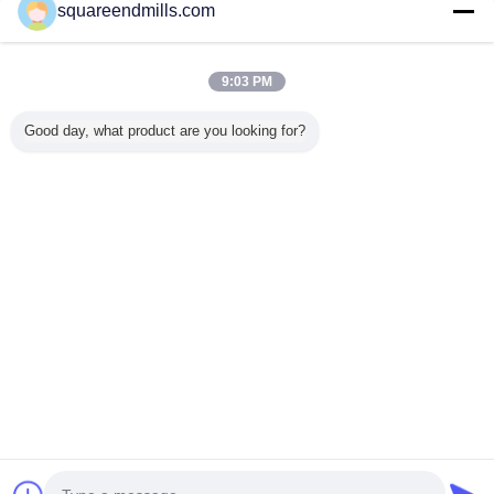
squareendmills.com
Trust Seal
Verified Suplier
9:03 PM
홈
Good day, what product are you looking for?
모든 제품
사이트맵
연락처
견적 요청
언어를 바꾸십시오
가득 차있는 위치
Copyright © 2015 - 2026 China End Mill Online Market.
All rights reserved.