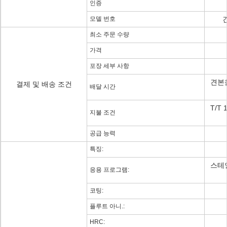
인증
모델 번호
최소 주문 수량
가격
포장 세부 사항
견본을
결제 및 배송 조건
배달 시간
T/T 
지불 조건
공급 능력
특징:
스테
응용 프로그램:
코팅:
플루트 아니.:
HRC: