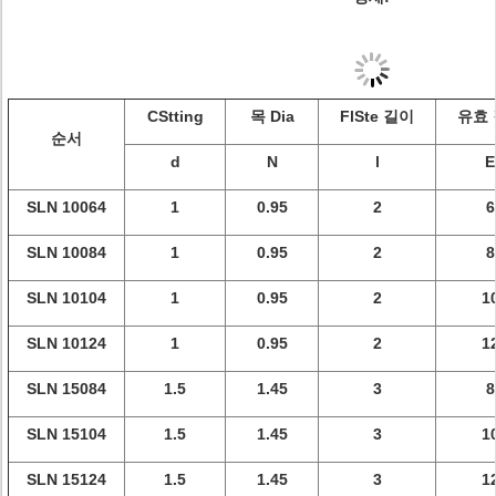
CStting
목 Dia
FlSte 길이
유효
순서
d
N
l
E
SLN 10064
1
0.95
2
6
SLN 10084
1
0.95
2
8
SLN 10104
1
0.95
2
1
SLN 10124
1
0.95
2
1
SLN 15084
1.5
1.45
3
8
SLN 15104
1.5
1.45
3
1
SLN 15124
1.5
1.45
3
1