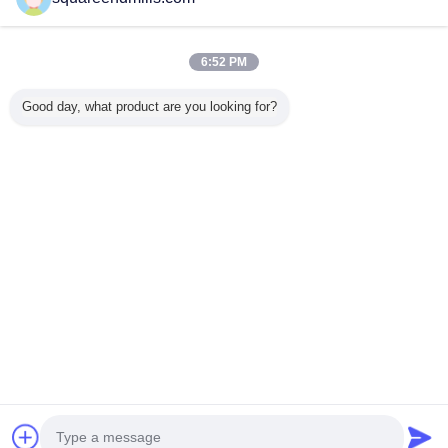
Trust Seal
Verified Suplier
6:52 PM
홈
Good day, what product are you looking for?
모든 제품
사이트맵
연락처
견적 요청
언어를 바꾸십시오
가득 차있는 위치
Copyright © 2015 - 2026 China End Mill Online Market.
All rights reserved.
Developed by
ECER