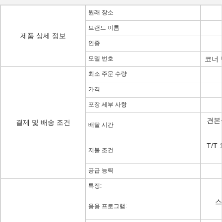
원래 장소
브랜드 이름
제품 상세 정보
인증
모델 번호
코너 
최소 주문 수량
가격
포장 세부 사항
견본을
결제 및 배송 조건
배달 시간
T/T 
지불 조건
공급 능력
특징:
스
응용 프로그램: