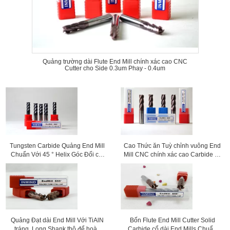
Quảng trường dài Flute End Mill chính xác cao CNC
Cutter cho Side 0.3um Phay - 0.4um
Tungsten Carbide Quảng End Mill
Cao Thức ăn Tuỳ chỉnh vuông End
Chuẩn Với 45 ° Helix Góc Đối cắt
Mill CNC chính xác cao Carbide cụ
tốc độ cao
cắt HRC60
Quảng Đạt dài End Mill Với TiAlN
Bốn Flute End Mill Cutter Solid
tráng, Long Shank thô để hoàn
Carbide cổ dài End Mills Chuẩn