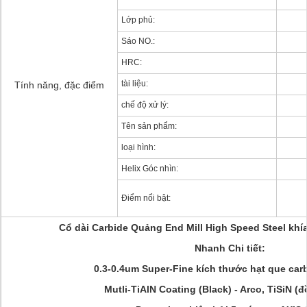
Lớp phủ:
Sáo NO.:
HRC:
tài liệu:
Tính năng, đặc điểm
chế độ xử lý:
Tên sản phẩm:
loại hình:
Helix Góc nhìn:
Điểm nổi bật:
Cổ dài Carbide Quảng End Mill High Speed Steel khía 
Nhanh Chi tiết:
0.3-0.4um Super-Fine kích thước hạt que car
Mutli-TiAlN Coating (Black) - Arco, TiSiN (đồ