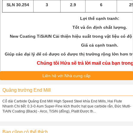
SLN 30.254
3
2.9
6
2
Lợi thế cạnh tranh:
Tốt và ổn định chất lượng.
New Coating TiSiAlN Cải thiện hiệu suất trong vật liệu có đ
Giá cả cạnh tranh.
Giúp các đại lý để có được có được thị trường rộng lớn hơn t
Chúng tôi Hứa sẽ trả lời mail của bạn tron
Liên hệ với Nhà cung cấp
Quảng trường End Mill
Cổ dài Carbide Quảng End Mill High Speed Steel khía End Mills, Hai Flute
Nhanh Chi tiết: 0.3-0.4um Super-Fine kích thước hạt que carbide rắn, Đức Mutli-
TiAlN Coating (Black) - Arco, TiSiN (đồng), Platit Được th...
Bạn cũng có thể thích