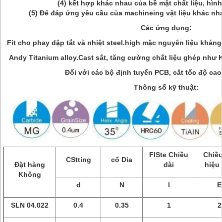
(4) kết hợp khác nhau của bề mặt chất liệu, hìn
(5) Để đáp ứng yêu cầu của machineing vật liệu khác nh
Các ứng dụng:
Fit cho phay dập tắt và nhiệt steel.high mặc nguyên liệu kháng
Andy Titanium alloy.Cast sắt, tăng cường chất liệu ghép như K
Đối với các bộ định tuyến PCB, cắt tốc độ cao
Thông số kỹ thuật:
FlSte Chiều
Chiều
CStting
cổ Dia
Đặt hàng
dài
hiệu
Không
d
N
l
E
SLN 04.022
0.4
0.35
1
2