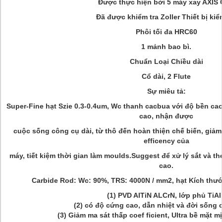
Được thực hiện bởi 5 máy xay AXIS
Đã được khiểm tra Zoller Thiết bị kiể
Phôi tối đa HRC60
1 mảnh bao bì.
Chuẩn Loại Chiều dài
Cổ dài, 2 Flute
Sự miêu tả:
Super-Fine hạt Szie 0.3-0.4um, Wc thanh cacbua với độ bền cao
cao, nhận được
cuộc sống công cụ dài, từ thô đến hoàn thiện chế biến, giảm 
efficency của
máy, tiết kiệm thời gian làm moulds.Suggest để xử lý sắt và th
cao.
Carbide Rod: Wc: 90%, TRS: 4000N / mm2, hạt Kích thướ
(1) PVD AITiN ALCrN, lớp phủ TiA
(2) có độ cứng cao, dẫn nhiệt và đời sống 
(3) Giảm ma sát thấp coef ficient, Ultra bề mặt 