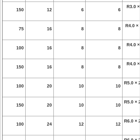
R3.0 ×
150
12
6
6
R4.0 ×
75
16
8
8
R4.0 ×
100
16
8
8
R4.0 ×
150
16
8
8
R5.0 × 
100
20
10
10
R5.0 × 
150
20
10
10
R6.0 × 
100
24
12
12