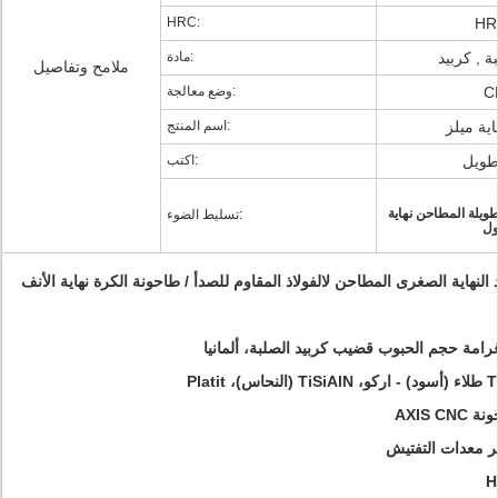
HRC:
HR
ة , كربيد
مادة:
ملامح وتفاصيل
C
وضع معالجة:
اية ميلز
اسم المنتج:
طويل
اكتب:
ويلة المطاحن نهاية
تسليط الضوء:
ول
النهاية الصغرى المطاحن لالفولاذ المقاوم للصدأ / طاحونة الكرة نهاية الأنف
 معدات التفتيش