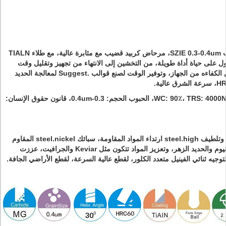
فائقة غرامة الحبوب SZIE 0.3-0.4um، مرحاض كربيد قضيب مع مثابرة عالية، مع طلاء TIALN
ل على حياة أداة طويلة، من التخشين إلى الانتهاء من تجهيز وتقليل وقت
تغيير قطع، وتحسين الكفاءه من الجهاز، وتوفير الوقت لصنع قوالب .Suggest لمعالجة الحديد
WC: 90٪، TRS: 4000N / mm2، الحبوب الحجم: 0.3-0.4um، قانون حقوق الإنسان:
تناسب لطحن تبريد وتلطيف steel.high ارتداء المواد المقاومة، سبائك steel.nickel المقاوم
للصدأ وسبائك التيتانيوم والحديد الزهر، وتعزيز المواد تتكون مثل Keviar والجرافيت، عززت
لتوجيه ثنائي الفينيل متعدد الكلور، لقطع عالية السرعة، لقطع الأراضي الجافة.