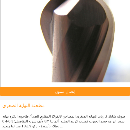
إتصال ممون
مطحنة النهاية الصغرى
طويلة شانك كاربايد النهاية الصغرى المطاحن لالفولاذ المقاوم للصدأ / طاحونة الكرة نهاية
الأنف سريع التفاصيل: 0.3-0.4um سوبر غرامة حجم الحبوب قضيب كربيد الصلبة، ألمانيا
صناعيا متعدد TIALN طلاء (أسود) - اركو، ...