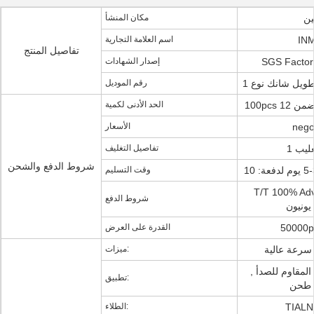
ين
مكان المنشأ
IN
اسم العلامة التجارية
تفاصيل المنتج
SGS Factory
إصدار الشهادات
رقم الموديل
الحد الأدنى لكمية
nego
الأسعار
عليب
تفاصيل التغليف
شروط الدفع والشحن
وقت التسليم
T/T 100, باي بال,
شروط الدفع
يونيون
القدرة على العرض
سرعة عالية
ميزات:
 المقاوم للصدأ ,
تطبيق:
 طحن
الطلاء: