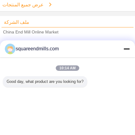
عرض جميع المنتجات
ملف الشركة
China End Mill Online Market
ﺎﻠﺘﺤﻘﻗ ﺎﻠﻣﻭﺭﺩﻮﻧ
squareendmills.com
Trust Seal
Verified Suplier
10:14 AM
منزل
Good day, what product are you looking for?
جميع المنتجات
حول نا
اتصل بنا
طلب اقتباس
غير اللغة