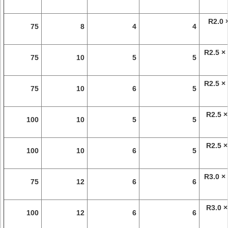
R2.0 
75
8
4
4
R2.5 ×
75
10
5
5
R2.5 ×
75
10
6
5
R2.5 ×
100
10
5
5
R2.5 ×
100
10
6
5
R3.0 ×
75
12
6
6
R3.0 ×
100
12
6
6