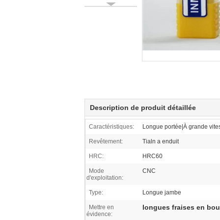
Description de produit détaillée
Caractéristiques:
Longue portée|À grande vite
Revêtement:
Tialn a enduit
HRC:
HRC60
Mode
CNC
d'exploitation:
Type:
Longue jambe
longues fraises en bou
Mettre en
évidence: