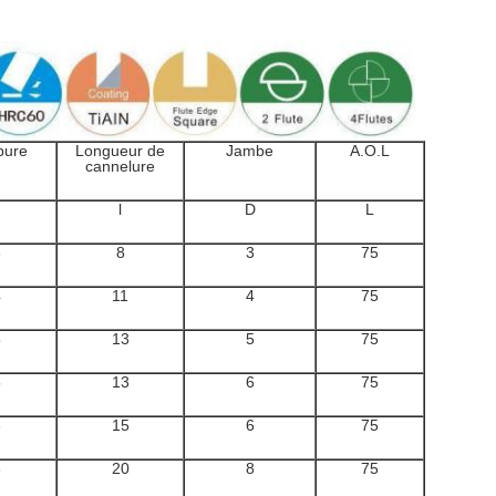
pure
Longueur de
Jambe
A.O.L
cannelure
d
l
D
L
3
8
3
75
4
11
4
75
5
13
5
75
5
13
6
75
6
15
6
75
8
20
8
75