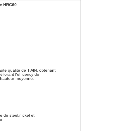
mbe HRC60
aute qualité de TiAlN, obtenant
éliorant l'efficency de
À hauteur moyenne.
e de steel.nickel et
our