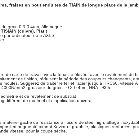
ures, fraises en bout enduites de TiAlN de longue place de la ja
ur du grain 0.3-0.4um, Allemagne
iSiAlN (cuivre), Platit
e par ordinateur de 5 AXES
ler
ure de carte de travail avec la ténacité élevée, avec le revêtement de h
raitement de finition, réduisent la période des coupeurs changeants, am
 moules. Suggérez de traiter le fer et l'acier jusqu'à HRC60, vitesse 
 : 4000N/mm2, grosseur du grain : 0.3-0.4um, HRA : 93,5
 géométrie et de revêtement de substrat
 différent de matériel et d'application univeral
e matériel gâché de résistance à l'usure de steel.high, alliage inoxydabl
composited augmenté aiment Keviar et graphite, plastiques renforcés, p
nde vitesse, pour la coupe sèche.