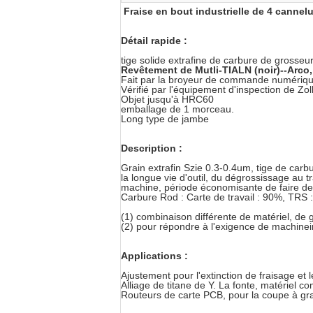
Fraise en bout industrielle de 4 cannel
Détail rapide :
tige solide extrafine de carbure de grosse
Revêtement de Mutli-TIALN (noir)--Arco, T
Fait par la broyeur de commande numériqu
Vérifié par l'équipement d'inspection de Zol
Objet jusqu'à HRC60
emballage de 1 morceau.
Long type de jambe
Description :
Grain extrafin Szie 0.3-0.4um, tige de carb
la longue vie d'outil, du dégrossissage au t
machine, période économisante de faire des
Carbure Rod : Carte de travail : 90%, TRS
(1) combinaison différente de matériel, de
(2) pour répondre à l'exigence de machineing
Applications :
Ajustement pour l'extinction de fraisage et l
Alliage de titane de Y. La fonte, matériel 
Routeurs de carte PCB, pour la coupe à gra