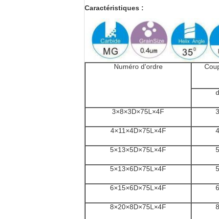
Caractéristiques :
Numéro d'ordre
Cou
3×8×3D×75L×4F
4×11×4D×75L×4F
5×13×5D×75L×4F
5×13×6D×75L×4F
6×15×6D×75L×4F
8×20×8D×75L×4F