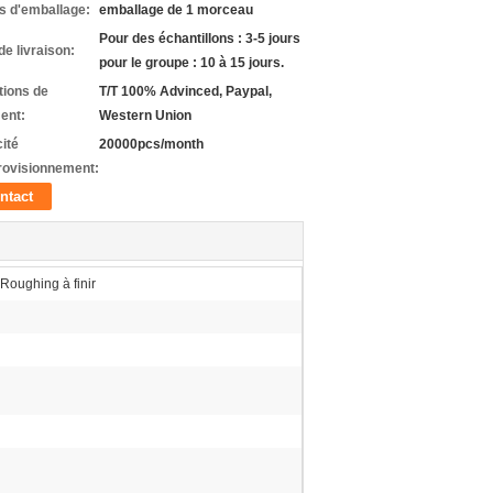
ls d'emballage:
emballage de 1 morceau
Pour des échantillons : 3-5 jours
de livraison:
pour le groupe : 10 à 15 jours.
tions de
T/T 100% Advinced, Paypal,
ent:
Western Union
ité
20000pcs/month
rovisionnement:
ntact
Roughing à finir