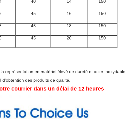
4
40
14
150
6
45
16
150
8
45
18
150
0
45
20
150
a représentation en matériel élevé de dureté et acier inoxydable.
 d'obtention des produits de qualité.
tre courrier dans un délai de 12 heures