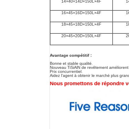
14×40×14D×150L×4F
1
16×45×16D×150L×4F
1
18×45×18D×150L×4F
1
20×45×20D×150L×4F
2
Avantage compétitif :
Bonne et stable qualité.
Nouveau TiSiAlN de revêtement améliorent l
Prix concurrentiel.
Aidez l'agent à obtenir le marché plus grand
Nous promettons de répondre vo