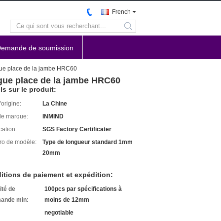
French
search
emande de soumission
ongue place de la jambe HRC60
ongue place de la jambe HRC60
ls sur le produit:
'origine:
La Chine
e marque:
INMIND
cation:
SGS Factory Certificater
o de modèle:
Type de longueur standard 1mm
20mm
itions de paiement et expédition:
ité de
100pcs par spécifications à
ande min:
moins de 12mm
negotiable