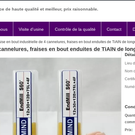
ce de haute qualité et meilleur, prix raisonnable.
nous
Visite d'usine
Contrôle de la qualité
Contact
D
aise en bout industrielle de 4 cannelures, fraises en bout enduites de TiAlN de l
4 cannelures, fraises en bout enduites de TiAlN de l
Détai
Lieu d
Nom d
Certifi
Numér
Cond
Quant
comm
Prix: