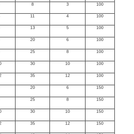
3
8
3
100
4
11
4
100
5
13
5
100
6
20
6
100
8
25
8
100
0
30
10
100
2
35
12
100
6
20
6
150
8
25
8
150
0
30
10
150
2
35
12
150