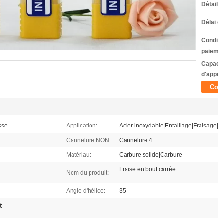
Détai
Délai 
Condi
paiem
Capac
d'app
Co
sse
Application:
Acier inoxydable|Entaillage|Fraisage|
Cannelure NON.:
Cannelure 4
Matériau:
Carbure solide|Carbure
Fraise en bout carrée
Nom du produit:
Angle d'hélice:
35
t