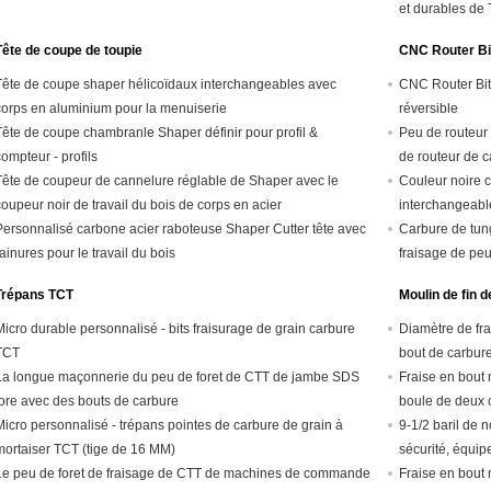
et durables de 
au carbone 45
Tête de coupe de toupie
CNC Router Bi
Tête de coupe shaper hélicoïdaux interchangeables avec
CNC Router Bi
corps en aluminium pour la menuiserie
réversible
Tête de coupe chambranle Shaper définir pour profil &
Peu de routeur
compteur - profils
de routeur de c
Tête de coupeur de cannelure réglable de Shaper avec le
couteaux rempla
Couleur noire 
coupeur noir de travail du bois de corps en acier
interchangeabl
Personnalisé carbone acier raboteuse Shaper Cutter tête avec
Carbure de tun
rainures pour le travail du bois
fraisage de pe
ordinateur avec
Trépans TCT
Moulin de fin 
Micro durable personnalisé - bits fraisurage de grain carbure
Diamètre de fra
TCT
bout de carbu
La longue maçonnerie du peu de foret de CTT de jambe SDS
Fraise en bout 
fore avec des bouts de carbure
boule de deux 
Micro personnalisé - trépans pointes de carbure de grain à
l'aluminium
9-1/2 baril de n
mortaiser TCT (tige de 16 MM)
sécurité, équip
Le peu de foret de fraisage de CTT de machines de commande
Fraise en bout 