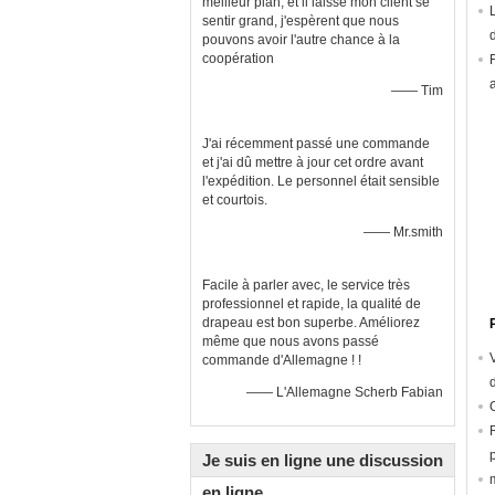
meilleur plan, et il laisse mon client se
sentir grand, j'espèrent que nous
pouvons avoir l'autre chance à la
coopération
—— Tim
J'ai récemment passé une commande
et j'ai dû mettre à jour cet ordre avant
l'expédition. Le personnel était sensible
et courtois.
—— Mr.smith
Facile à parler avec, le service très
professionnel et rapide, la qualité de
drapeau est bon superbe. Améliorez
même que nous avons passé
commande d'Allemagne ! !
—— L'Allemagne Scherb Fabian
Je suis en ligne une discussion
en ligne