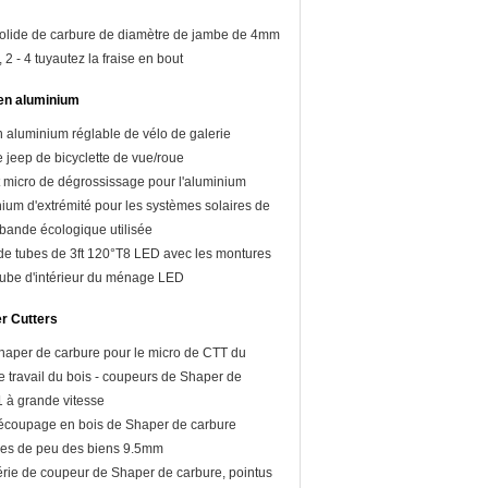
 solide de carbure de diamètre de jambe de 4mm
, 2 - 4 tuyautez la fraise en bout
 en aluminium
 aluminium réglable de vélo de galerie
 jeep de bicyclette de vue/roue
t micro de dégrossissage pour l'aluminium
ium d'extrémité pour les systèmes solaires de
, bande écologique utilisée
e tubes de 3ft 120°T8 LED avec les montures
tube d'intérieur du ménage LED
r Cutters
aper de carbure pour le micro de CTT du
 travail du bois - coupeurs de Shaper de
in
T1 à grande vitesse
écoupage en bois de Shaper de carbure
lles de peu des biens 9.5mm
rie de coupeur de Shaper de carbure, pointus