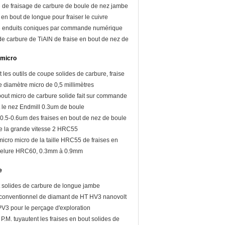
e de fraisage de carbure de boule de nez jambe
 en bout de longue pour fraiser le cuivre
e enduits coniques par commande numérique
de carbure de TiAlN de fraise en bout de nez de
uivre
 micro
 les outils de coupe solides de carbure, fraise
e diamètre micro de 0,5 millimètres
bout micro de carbure solide fait sur commande
t le nez Endmill 0.3um de boule
0.5-0.6um des fraises en bout de nez de boule
e la grande vitesse 2 HRC55
cro micro de la taille HRC55 de fraises en
nnelure HRC60, 0.3mm à 0.9mm
e
t solides de carbure de longue jambe
 conventionnel de diamant de HT HV3 nanovolt
PV3 pour le perçage d'exploration
 P.M. tuyautent les fraises en bout solides de