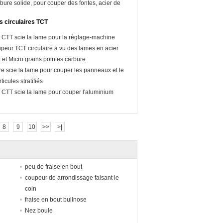
bure solide, pour couper des fontes, acier de
 circulaires TCT
e CTT scie la lame pour la règlage-machine
peur TCT circulaire a vu des lames en acier
et Micro grains pointes carbure
re scie la lame pour couper les panneaux et le
icules stratifiés
e CTT scie la lame pour couper l'aluminium
8
9
10
>>
>|
peu de fraise en bout
coupeur de arrondissage faisant le
coin
fraise en bout bullnose
Nez boule