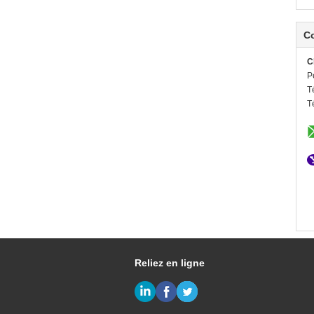
C
C
P
T
T
Reliez en ligne