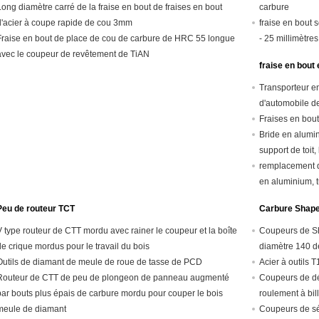
Long diamètre carré de la fraise en bout de fraises en bout
carbure
d'acier à coupe rapide de cou 3mm
fraise en bout
Fraise en bout de place de cou de carbure de HRC 55 longue
- 25 millimètres
avec le coupeur de revêtement de TiAN
fraise en bout
Transporteur en
d'automobile de
Fraises en bou
Bride en alumin
support de toit
remplacement d
en aluminium, 
Peu de routeur TCT
Carbure Shape
V type routeur de CTT mordu avec rainer le coupeur et la boîte
Coupeurs de Sh
de crique mordus pour le travail du bois
diamètre 140 de
Outils de diamant de meule de roue de tasse de PCD
carbure de gra
Acier à outils 
Routeur de CTT de peu de plongeon de panneau augmenté
Coupeurs de d
par bouts plus épais de carbure mordu pour couper le bois
roulement à bi
LC7019
meule de diamant
Coupeurs de sé