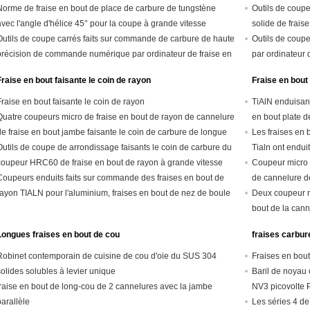
côté fraisant 0.3um - 0.4um
Norme de fraise en bout de place de carbure de tungstène
Outils de coup
avec l'angle d'hélice 45° pour la coupe à grande vitesse
solide de fraise
Outils de coupe carrés faits sur commande de carbure de haute
Outils de coup
précision de commande numérique par ordinateur de fraise en
par ordinateur 
bout de haute alimentation HRC60
boule pour le c
Fraise en bout faisante le coin de rayon
Fraise en bout
Fraise en bout faisante le coin de rayon
TiAlN enduisant
Quatre coupeurs micro de fraise en bout de rayon de cannelure
en bout plate d
de fraise en bout jambe faisante le coin de carbure de longue
Les fraises en 
Outils de coupe de arrondissage faisants le coin de carbure du
Tialn ont endui
coupeur HRC60 de fraise en bout de rayon à grande vitesse
Coupeur micro 
Coupeurs enduits faits sur commande des fraises en bout de
de cannelure d
rayon TIALN pour l'aluminium, fraises en bout de nez de boule
Deux coupeur mi
bout de la ca
Longues fraises en bout de cou
fraises carbur
Robinet contemporain de cuisine de cou d'oie du SUS 304
Fraises en bou
solides solubles à levier unique
Baril de noyau
fraise en bout de long-cou de 2 cannelures avec la jambe
NV3 picovolte 
parallèle
Les séries 4 de