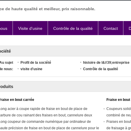
ce de haute qualité et meilleur, prix raisonnable.
nous
Visite d'usine
Contrôle de la qualité
Contact
D
ciété
Au sujet
Profil de la société
histoire de l&#39;entreprise
de nous:
visite d'usine
Contrôle de la qualité
oduits
Fraise en bout carrée
Fraise en bout
Long acier à coupe rapide de fraise en bout de place de
Coupeurs solid
carbure de cou rainant des fraises en bout, cannelure deux
combiné de ne
Long coupeur de commande numérique par ordinateur de
Fraises en bou
haute précision de fraise en bout de place de cannelure pour le
de fraisage à g