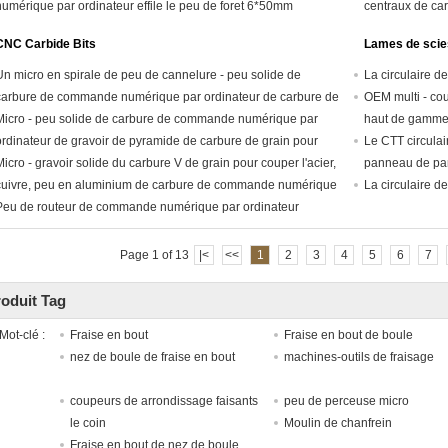
numérique par ordinateur effile le peu de foret 6*50mm
centraux de car
fonte
CNC Carbide Bits
Lames de scies
Un micro en spirale de peu de cannelure - peu solide de
La circulaire d
carbure de commande numérique par ordinateur de carbure de
OEM multi - cou
grain pour l'alliage d'aluminium de précession
Micro - peu solide de carbure de commande numérique par
haut de gamme 
ordinateur de gravoir de pyramide de carbure de grain pour
Le CTT circulai
ouper le bois, stratifié, pierre artificielle, plastique
Micro - gravoir solide du carbure V de grain pour couper l'acier,
panneau de part
cuivre, peu en aluminium de carbure de commande numérique
La circulaire d
par ordinateur
Peu de routeur de commande numérique par ordinateur
Page 1 of 13
|<
<<
1
2
3
4
5
6
7
oduit Tag
Mot-clé :
Fraise en bout
Fraise en bout de boule
nez de boule de fraise en bout
machines-outils de fraisage
coupeurs de arrondissage faisants
peu de perceuse micro
le coin
Moulin de chanfrein
Fraise en bout de nez de boule