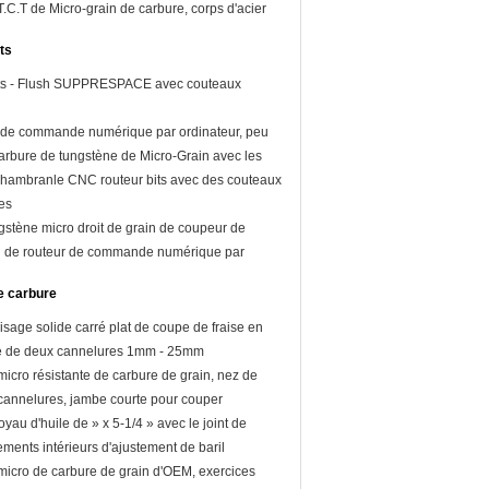
T.C.T de Micro-grain de carbure, corps d'acier
#
ts
ts - Flush SUPPRESPACE avec couteaux
 de commande numérique par ordinateur, peu
arbure de tungstène de Micro-Grain avec les
çables pour le travail du bois
chambranle CNC routeur bits avec des couteaux
es
gstène micro droit de grain de coupeur de
u de routeur de commande numérique par
 Knive réversible
de carbure
isage solide carré plat de coupe de fraise en
re de deux cannelures 1mm - 25mm
micro résistante de carbure de grain, nez de
cannelures, jambe courte pour couper
oyau d'huile de » x 5-1/4 » avec le joint de
ements intérieurs d'ajustement de baril
micro de carbure de grain d'OEM, exercices