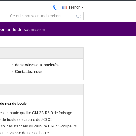
French
search
emande de soumission
de services aux sociétés
Contactez-nous
 de nez de boule
es de haute qualité GM-2B-R6.0 de fraisage
z de boule de carbure de ZCCCT
t solides standard du carbure HRC55/coupeurs
rande vitesse de nez de boule