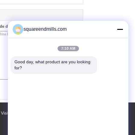
de directement à nous
squareendmills.com
7:10 AM
Good day, what product are you looking 
for?
(
0
/ 3000)
Visite d'usine
Contacts
Plan du site