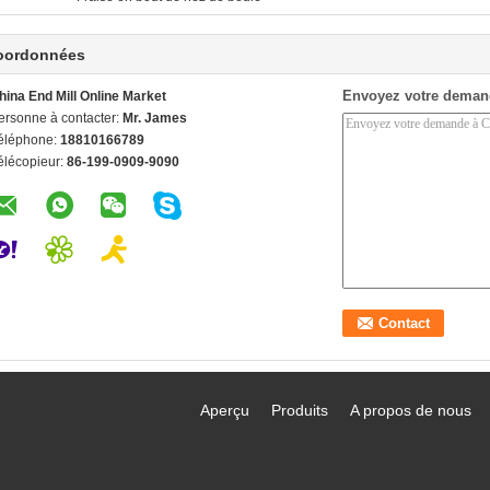
oordonnées
Envoyez votre deman
hina End Mill Online Market
ersonne à contacter:
Mr. James
éléphone:
18810166789
élécopieur:
86-199-0909-9090
Aperçu
Produits
A propos de nous