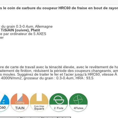
s le coin de carbure du coupeur HRC60 de fraise en bout de rayo
ur du grain 0.3-0.4um, Allemagne
iSiAlN (cuivre), Platit
e par ordinateur de 5 AXES
ler
ure de carte de travail avec la ténacité élevée, avec le revêtement de h
raitement de finition, réduisent la période des coupeurs changeants, am
 moules. Suggérez de traiter le fer et l'acier jusqu'à HRC60, vitesse 
 : 4000N/mm2, grosseur du grain : 0.3-0.4um, HRA : 93,5