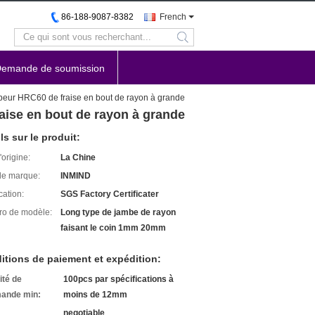
86-188-9087-8382
French
search
emande de soumission
upeur HRC60 de fraise en bout de rayon à grande
aise en bout de rayon à grande
ls sur le produit:
'origine:
La Chine
e marque:
INMIND
cation:
SGS Factory Certificater
o de modèle:
Long type de jambe de rayon
faisant le coin 1mm 20mm
itions de paiement et expédition:
ité de
100pcs par spécifications à
ande min:
moins de 12mm
negotiable