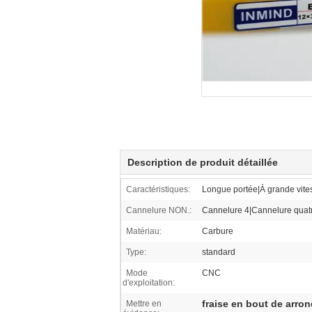
Description de produit détaillée
Caractéristiques:
Longue portée|À grande vite
Cannelure NON.:
Cannelure 4|Cannelure quat
Matériau:
Carbure
Type:
standard
Mode
CNC
d'exploitation:
fraise en bout de arron
Mettre en