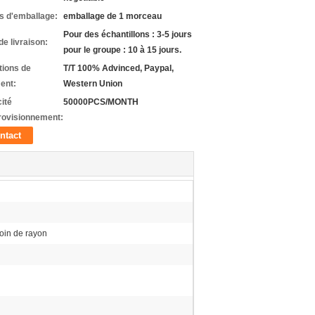
ls d'emballage:
emballage de 1 morceau
Pour des échantillons : 3-5 jours
de livraison:
pour le groupe : 10 à 15 jours.
tions de
T/T 100% Advinced, Paypal,
ent:
Western Union
ité
50000PCS/MONTH
rovisionnement:
ntact
coin de rayon