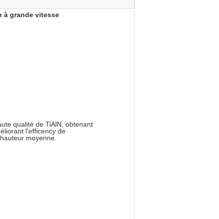
n à grande vitesse
aute qualité de TiAlN, obtenant
éliorant l'efficency de
À hauteur moyenne.