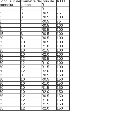
Longueur de
Diamètre de
Coin de
A.O.L
cannelure
jambe
R
D
R
L
8
3
R0.5
75
8
3
R0.5
100
8
4
R0.5
75
8
4
R0.5
100
11
4
R0.5
100
15
6
R0.5
100
20
8
R0.5
100
25
10
R0.5
100
25
10
R1.0
100
25
10
R1.5
100
25
10
R2.0
100
30
12
R0.5
100
30
12
R1.0
100
30
12
R1.5
100
30
12
R2.0
100
25
8
R0.5
150
30
10
R0.5
150
30
10
R1.0
150
30
10
R1.5
150
30
10
R2.0
150
35
12
R0.5
150
35
12
R1.0
150
35
12
R1.5
150
35
12
R2.0
150