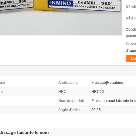
Détai
Délai 
Condi
paiem
Capac
d'app
Co
sse
Application:
Fraisage|Roughing
re
HRC:
HRC60
Nom du produit:
Fraise en bout faisante le 
Angle d'hélice:
30|35
dissage faisante le coin