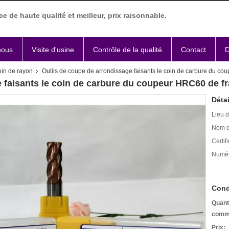
ce de haute qualité et meilleur, prix raisonnable.
nous
Visite d'usine
Contrôle de la qualité
Contact
D
oin de rayon
Outils de coupe de arrondissage faisants le coin de carbure du co
 faisants le coin de carbure du coupeur HRC60 de fr
Détai
Lieu d
Nom d
Certifi
Numér
Cond
Quant
comm
Prix: