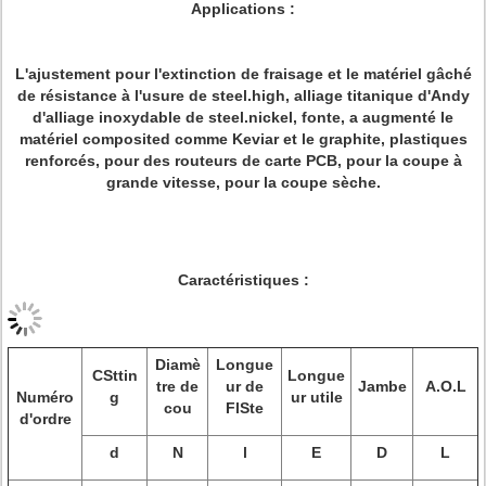
Applications :
L'ajustement pour l'extinction de fraisage et le matériel gâché
de résistance à l'usure de steel.high, alliage titanique d'Andy
d'alliage inoxydable de steel.nickel, fonte, a augmenté le
matériel composited comme Keviar et le graphite, plastiques
renforcés, pour des routeurs de carte PCB, pour la coupe à
grande vitesse, pour la coupe sèche.
Caractéristiques :
Diamè
Longue
CSttin
Longue
tre de
ur de
Jambe
A.O.L
Numéro
g
ur utile
cou
FlSte
d'ordre
d
N
l
E
D
L