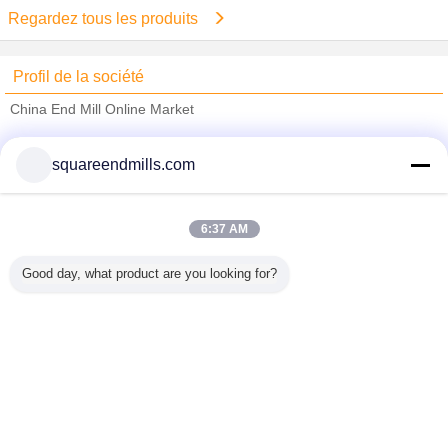
Regardez tous les produits
Profil de la société
China End Mill Online Market
Fournisseurs vérifié
squareendmills.com
Trust Seal
Verified Suplier
6:37 AM
Accueil
Good day, what product are you looking for?
Tous les produits
Au sujet de nous
Contactez-nous
Demande de soumission