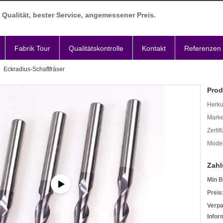
Qualität, bester Service, angemessener Preis.
Fabrik Tour
Qualitätskontrolle
Kontakt
Referenzen
Eckradius-Schaftfräser
Prod
Herkun
Mark
Zertif
Mode
Zahl
Min B
Preis
Verp
Infor