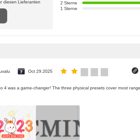
r diesen Lieferanten
2 Sterne
1 Sterne
uvalu
Oct 29.2025
co 4 was a game-changer! The three physical presets cover most ranges