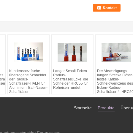
Kundenspezifische
Langer Schaft-Ecken-
Der Abschrägungs-
es
überzogene Schneider
Radius-
langen Strecke Flöten
sradius-
der Radius-
Schaftfräser/Ecke, die
festes Karbid-
ser-
Schaftfräser-TIALN für
Schneider HRC55 für
Schneidwerkzeug des
Aluminium, Ball-Nasen-
Roheisen rundet
Ecken-Radius-
Schaftfräser
Schaftfräser-4, HRC5
Startseite
Produkte
Über 
rundungsschneider
Fournisseur.