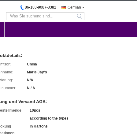
86-188-9087-8382
German
search
uktdetails:
ftsort:
China
enname:
Marie Jay's
izierung:
N/A
llnummer:
N / A
ung und Versand AGB:
estellmenge:
10pcs
:
according to the types
ackung
In Kartons
mationen: