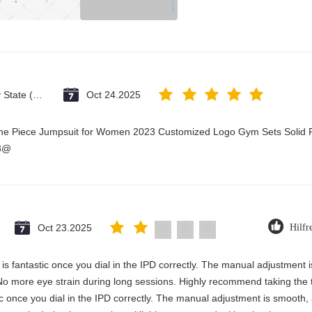
Vatican City State (Holy See)
Oct 24.2025
One Piece Jumpsuit for Women 2023 Customized Logo Gym Sets Solid P
23@
Oct 23.2025
Hilfr
ty is fantastic once you dial in the IPD correctly. The manual adjustment
No more eye strain during long sessions. Highly recommend taking the ti
astic once you dial in the IPD correctly. The manual adjustment is smooth