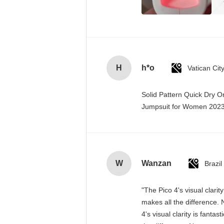
H
h*o
Solid Pattern Quick Dry 
Jumpsuit for Women 20
W
Wanzan
Brazil
"The Pico 4's visual clari
makes all the difference. 
4's visual clarity is fant