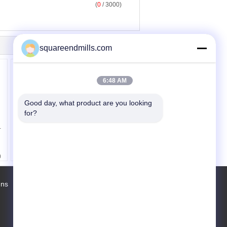
(
0
/ 3000)
squareendmills.com
6:48 AM
Good day, what product are you looking 
for?
Verringerter Schaft-
-
Standardradius-Fräser-
Schaftfräser,
Hochleistung, HRC55
0
uns
Fabrik Tour
Kontakte
Sitemap