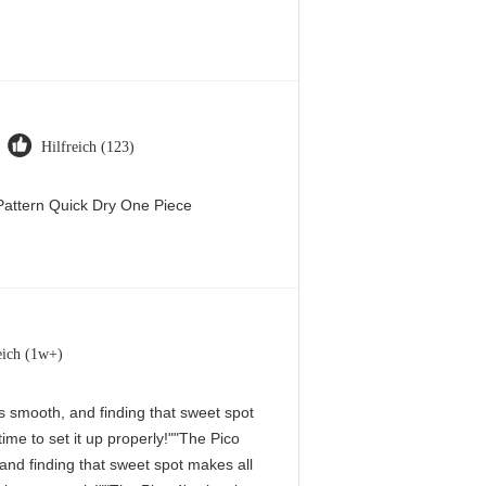
Hilfreich (123)
attern Quick Dry One Piece
eich (1w+)
 is smooth, and finding that sweet spot
me to set it up properly!""The Pico
, and finding that sweet spot makes all