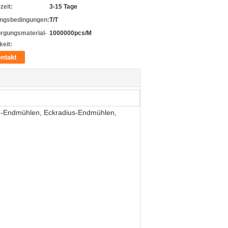
zeit:
3-15 Tage
ungsbedingungen:
T/T
rgungsmaterial-
1000000pcs/M
keit:
ntakt
se-Endmühlen, Eckradius-Endmühlen,