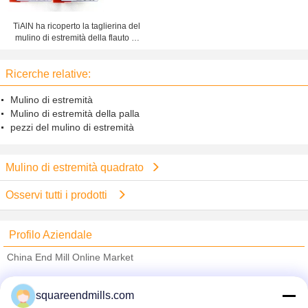
TiAlN ha ricoperto la taglierina del
mulino di estremità della flauto di
norma 2, mulini di estremità lunghi
del collo HRC55
Ricerche relative:
Mulino di estremità
Mulino di estremità della palla
pezzi del mulino di estremità
Mulino di estremità quadrato
Osservi tutti i prodotti
Profilo Aziendale
China End Mill Online Market
Fornitori Verified
squareendmills.com
Trust Seal
Verified Suplier