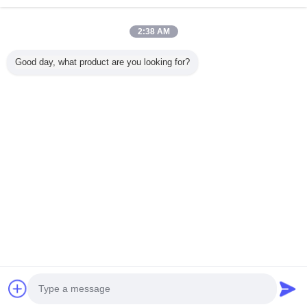
2:38 AM
Casa
Good day, what product are you looking for?
Tutti i prodotti
Circa noi
Contattaci
Richiedere un preventivo
Cambi la lingua
Sito pieno
Copyright © 2015 - 2025 squareendmills.com.
All rights reserved.
Developed by
ECER