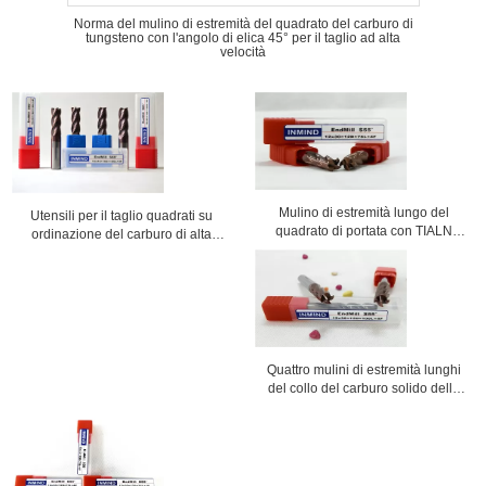
Norma del mulino di estremità del quadrato del carburo di
tungsteno con l'angolo di elica 45° per il taglio ad alta
velocità
Mulino di estremità lungo del
Utensili per il taglio quadrati su
quadrato di portata con TIALN
ordinazione del carburo di alta
ricoperto, stinco lungo che
precisione di CNC del mulino di
Roughing alla macinazione di
estremità dell'alta alimentazione
finitura
HRC60
Quattro mulini di estremità lunghi
del collo del carburo solido della
taglierina del mulino di estremità
della flauto HRC55 di tipo corrente