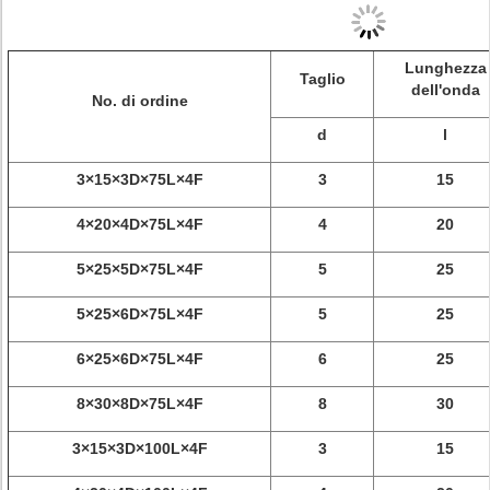
Lunghezza
Taglio
dell'onda
No. di ordine
d
l
3×15×3D×75L×4F
3
15
4×20×4D×75L×4F
4
20
5×25×5D×75L×4F
5
25
5×25×6D×75L×4F
5
25
6×25×6D×75L×4F
6
25
8×30×8D×75L×4F
8
30
3×15×3D×100L×4F
3
15