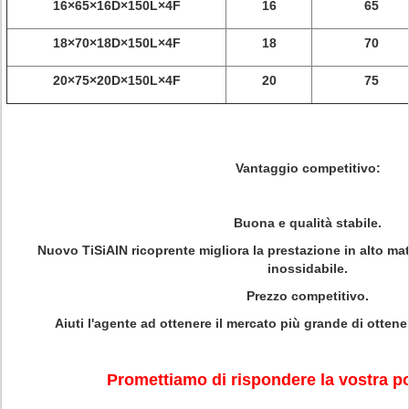
16×65×16D×150L×4F
16
65
18×70×18D×150L×4F
18
70
20×75×20D×150L×4F
20
75
Vantaggio competitivo:
Buona e qualità stabile.
Nuovo TiSiAlN ricoprente migliora la prestazione in alto mat
inossidabile.
Prezzo competitivo.
Aiuti l'agente ad ottenere il mercato più grande di ottener
Promettiamo di rispondere la vostra po