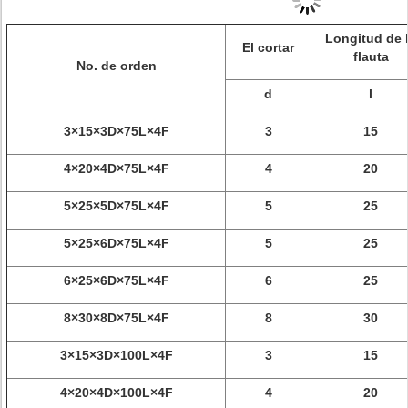
Longitud de 
El cortar
flauta
No. de orden
d
l
3×15×3D×75L×4F
3
15
4×20×4D×75L×4F
4
20
5×25×5D×75L×4F
5
25
5×25×6D×75L×4F
5
25
6×25×6D×75L×4F
6
25
8×30×8D×75L×4F
8
30
3×15×3D×100L×4F
3
15
4×20×4D×100L×4F
4
20