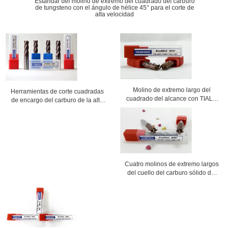
Estándar del molino de extremo del cuadrado del carburo
de tungsteno con el ángulo de hélice 45° para el corte de
alta velocidad
Molino de extremo largo del
Herramientas de corte cuadradas
cuadrado del alcance con TIALN
de encargo del carburo de la alta
cubierto, caña larga Roughing a
precisión del CNC del molino de
moler de acabado
extremo de la alta alimentación
HRC60
Cuatro molinos de extremo largos
del cuello del carburo sólido del
cortador del molino de extremo de
la flauta HRC55 de tipo standard