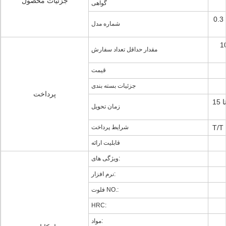
جزئیات محصول
گواهی
حجم میکرو 2 فلوت 0.3mm تا 1.0mm قطر
شماره مدل
wthin 1
مقدار حداقل تعداد سفارش
قیمت
جزئیات بسته بندی
پرداخت
برای نمونه: 3-5 روز برای دسته ای: 10 تا 15
زمان تحویل
شرایط پرداخت
قابلیت ارائه
ویژگی های:
نرم افزار:
فلوت NO.:
HRC:
مواد: