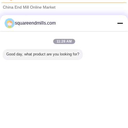
China End Mill Online Market
تامین کنندگان تایید شده
squareendmills.com
Trust Seal
Verified Suplier
11:28 AM
خانه
Good day, what product are you looking for?
همه محصولات
دربارهی ما
تماس با ما
درخواست نقل قول
تغییر زبان