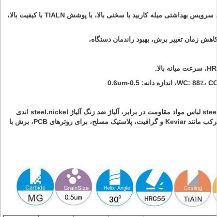
فوق العاده زیبا و غلات Szie 0.5-0.6um، سرویس بهداشتی میله کاربید با سختی بالا، با پوشش TIALN با کیفیت بالا،
 کاهش زمان تغییر برش، بهبود راندمان دستگاه،
مناسب برای سنگ زنی رفع و خو steel.high لباس مواد مقاومت در برابر، آلیاژ ضد زنگ آلیاژ steel.nickel اندی
تیتانیوم، آهن، افزایش یافته است مواد مرکب مانند Keviar و گرافیت، پلاستیک مسلح، برای روترهای PCB، برش با