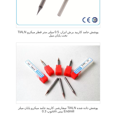
TIALN پوشش جامد کاربید برش ابزار، 0.5 میلی متر قطر میکرو
تخت پایان میل
سفارشی کاربید جامد میکرو پایان میلز TIALN پوشش داده شده
توپ 0.3um بینی Endmill