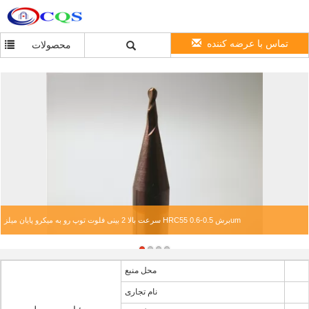
تماس با عرضه کننده
محصولات
سرعت بالا 2 بینی فلوت توپ رو به میکرو پایان میلز HRC55 برش 0.5-0.6um
محل منبع
نام تجاری