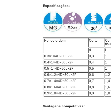
Especificações:
No. de ordem
Corte
Com
flau
d
l
0.3×1×4D×50L×2F
0,3
1
0.4×1×4D×50L×2F
0,4
1
0.5×1×4D×50L×2F
0,5
1
0.6×1.2×4D×50L×2F
0,6
1,2
0.7×1.4×4D×50L×2F
0,7
1,4
0.8×1.6×4D×50L×2F
0,8
1,6
0.9×1.8×4D×50L×2F
0,9
1,8
Vantagens competitivas: