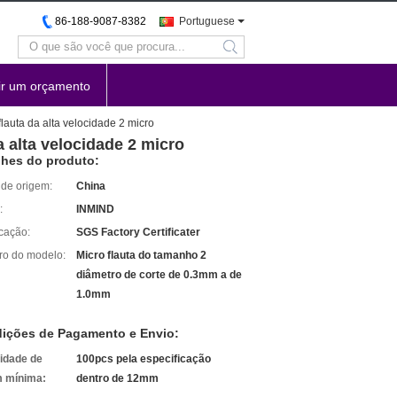
86-188-9087-8382
Portuguese
search
ir um orçamento
auta da alta velocidade 2 micro
 alta velocidade 2 micro
lhes do produto:
 de origem:
China
:
INMIND
icação:
SGS Factory Certificater
o do modelo:
Micro flauta do tamanho 2
diâmetro de corte de 0.3mm a de
1.0mm
ições de Pagamento e Envio:
idade de
100pcs pela especificação
 mínima:
dentro de 12mm