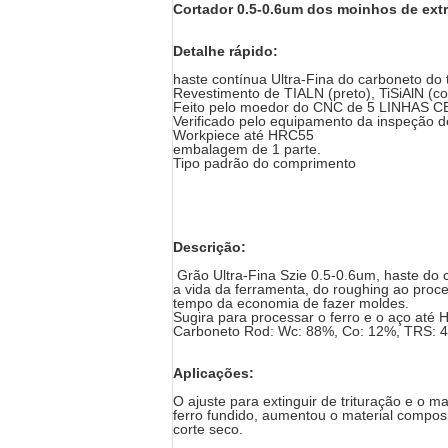
Cortador 0.5-0.6um dos moinhos de extr
Detalhe rápido:
haste contínua Ultra-Fina do carboneto d
Revestimento de TIALN (preto), TiSiAlN (co
Feito pelo moedor do CNC de 5 LINHAS 
Verificado pelo equipamento da inspeção d
Workpiece até HRC55
embalagem de 1 parte.
Tipo padrão do comprimento
Descrição:
Grão Ultra-Fina Szie 0.5-0.6um, haste do
a vida da ferramenta, do roughing ao pro
tempo da economia de fazer moldes.
Sugira para processar o ferro e o aço até 
Carboneto Rod: Wc: 88%, Co: 12%, TRS: 
Aplicações:
O ajuste para extinguir de trituração e o ma
ferro fundido, aumentou o material composi
corte seco.