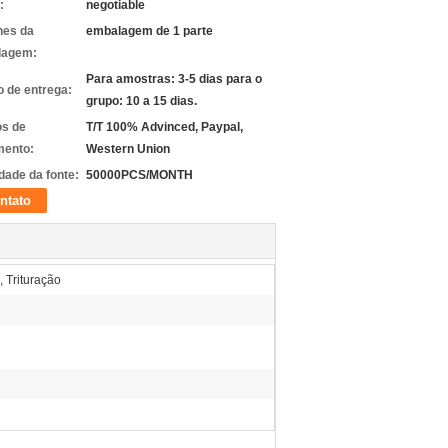
:
negotiable
hes da
embalagem de 1 parte
lagem:
Para amostras: 3-5 dias para o
 de entrega:
grupo: 10 a 15 dias.
s de
T/T 100% Advinced, Paypal,
ento:
Western Union
dade da fonte:
50000PCS/MONTH
ntato
, Trituração