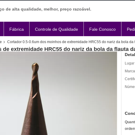
ço de alta qualidade, melhor, preço razoável.
Fábrica
Controle de Qualidade
Fale Conosco
Ped
e
Cortador 0.5-0.6um dos moinhos de extremidade HRC55 do nariz da bola da fl
de extremidade HRC55 do nariz da bola da flauta da
Deta
Lugar
Marca
Certif
Númer
Cond
Quant
ordem