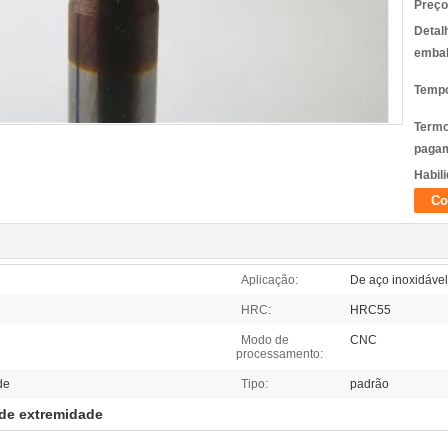
Preço
Detal
emba
Tempo
Termo
pagam
Habili
Co
Aplicação:
De aço inoxidável
HRC:
HRC55
Modo de
CNC
processamento:
de
Tipo:
padrão
de extremidade