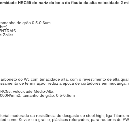
emidade HRC55 do nariz da bola da flauta da alta velocidade 2 mi
o tamanho de grão 0.5-0.6um
bre)
CENTRAIS
e Zoller
 carboneto do Wc com tenacidade alta, com o revestimento de alta qua
cessamento de terminação, reduz a época de cortadores em mudança, 
HRC55, velocidade Médio-Alta.
4000N/mm2, tamanho de grão: 0.5-0.6um
terial moderado da resistência de desgaste de steel.high, liga Titanium 
ted como Keviar e a grafite, plásticos reforçados, para routeres do PWB