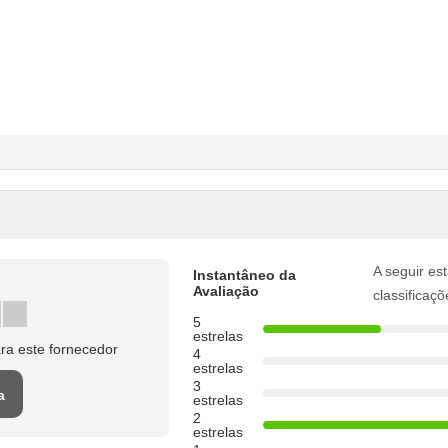
A seguir est
Instantâneo da
Avaliação
classificaçõ
5
estrelas
ra este fornecedor
4
estrelas
3
a
estrelas
2
estrelas