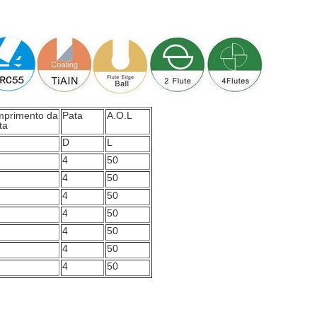
primento da
Pata
A.O.L
ta
D
L
4
50
4
50
4
50
4
50
4
50
4
50
4
50