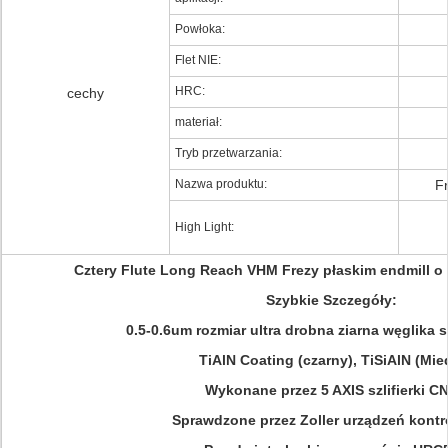
Powłoka:
Flet NIE:
HRC:
cechy
materiał:
Tryb przetwarzania:
Nazwa produktu:
Fr
High Light:
Cztery Flute Long Reach VHM Frezy płaskim endmill o
Szybkie Szczegóły:
0.5-0.6um rozmiar ultra drobna ziarna węglika 
TiAlN Coating (czarny), TiSiAlN (Mie
Wykonane przez 5 AXIS szlifierki C
Sprawdzone przez Zoller urządzeń kontr