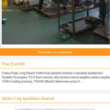
Formularz kontaktowy
Plac End Mill
Cztery Flute Long Reach VHM Frezy płaskim endmill o wysokiej wydajności
Szybkie Szczegóły: 0.5-0.6um rozmiar ultra drobna ziarna węglika solidna wędka
TiAlN Coating (czarny), TiSiAlN (Miedź) Wykonane przez 5 ...
Może ci się spodobać również