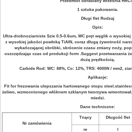
Przedmiot obrabiany września HRC
1 sztuka pakowania.
Długi flet Rodzaj
Opis:
Ultra-drobnoziarniste Szie 0.5-0.6um, WC pręt węglik o wysokiej
z wysokiej jakości powłoką TiAlN, coraz długą żywotność narz
wykańczającej obróbki, skrócenie czasu zmiany noży, pop
oszczędzając czas od produkcji form .Suggest przetwarzania żel
dużą prędkością.
Carbide Rod:
WC: 88%, Co: 12%, TRS: 4000N / mm2, ziar
Aplikacje:
Fit for frezowania ulepszania hartowanego stopu steel.stainless
żeliwo, wzmocnionego włóknem szklanym tworzywa wmontował, 
miedzi.
Dane techniczne:
Tnący
Długość flet
Nr zamówienia
re
l