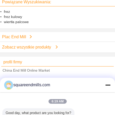
Powiązane Wyszukiwania:
frez
frez kulowy
wiertła palcowe
Plac End Mill
Zobacz wszystkie produkty
profil firmy
China End Mill Online Market
sprawdzonych dostawców
squareendmills.com
Trust Seal
Verified Suplier
6:19 AM
Dom
Good day, what product are you looking for?