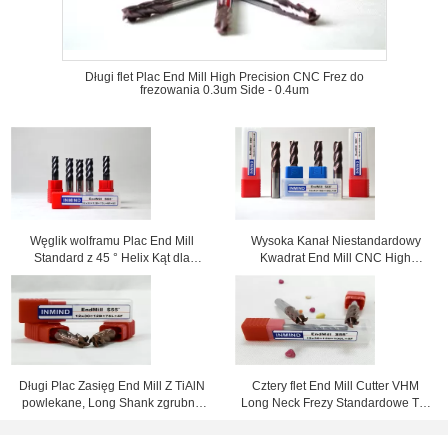
Długi flet Plac End Mill High Precision CNC Frez do
frezowania 0.3um Side - 0.4um
Węglik wolframu Plac End Mill
Wysoka Kanał Niestandardowy
Standard z 45 ° Helix Kąt dla
Kwadrat End Mill CNC High
wysokich prędkości skrawania
Precision Carbide narzędzi
skrawających HRC60
Długi Plac Zasięg End Mill Z TiAlN
Cztery flet End Mill Cutter VHM
powlekane, Long Shank zgrubna
Long Neck Frezy Standardowe Typ
mieleniem wykończeniowe
HRC55