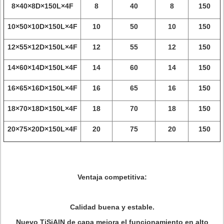
8×40×8D×150L×4F
8
40
8
150
10×50×10D×150L×4F
10
50
10
150
12×55×12D×150L×4F
12
55
12
150
14×60×14D×150L×4F
14
60
14
150
16×65×16D×150L×4F
16
65
16
150
18×70×18D×150L×4F
18
70
18
150
20×75×20D×150L×4F
20
75
20
150
Ventaja competitiva:
Calidad buena y estable.
Nuevo TiSiAlN de capa mejora el funcionamiento en alto