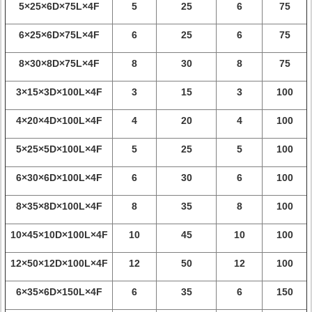
5×25×6D×75L×4F
5
25
6
75
6×25×6D×75L×4F
6
25
6
75
8×30×8D×75L×4F
8
30
8
75
3×15×3D×100L×4F
3
15
3
100
4×20×4D×100L×4F
4
20
4
100
5×25×5D×100L×4F
5
25
5
100
6×30×6D×100L×4F
6
30
6
100
8×35×8D×100L×4F
8
35
8
100
10×45×10D×100L×4F
10
45
10
100
12×50×12D×100L×4F
12
50
12
100
6×35×6D×150L×4F
6
35
6
150