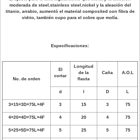
moderada de steel.stainless steel.nickel y la aleación del
titanio, arrabio, aumentó el material composited con fibra de
vidrio, también cupo para el cobre que molía.
Especificaciones:
Longitud
El
de la
Caña
A.O.L
cortar
No. de orden
flauta
d
l
D
L
3×15×3D×75L×4F
3
15
3
75
4×20×4D×75L×4F
4
20
4
75
5×25×5D×75L×4F
5
25
5
75