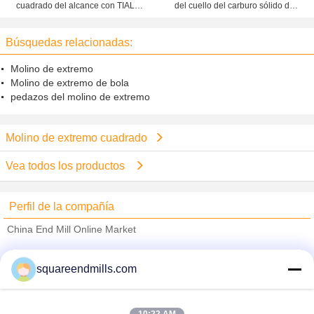
cuadrado del alcance con TIALN
del cuello del carburo sólido del
cubierto, caña larga Roughing a
cortador del molino de extremo de
moler de acabado
la flauta HRC55 de tipo standard
Búsquedas relacionadas:
Molino de extremo
Molino de extremo de bola
pedazos del molino de extremo
Molino de extremo cuadrado
Vea todos los productos
Perfil de la compañía
China End Mill Online Market
proveedores calificados
squareendmills.com
Trust Seal
Verified Suplier