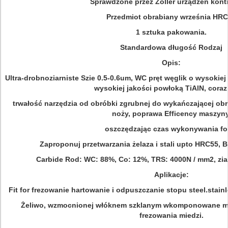
Sprawdzone przez Zoller urządzeń kont
Przedmiot obrabiany września HR
1 sztuka pakowania.
Standardowa długość Rodzaj
Opis:
Ultra-drobnoziarniste Szie 0.5-0.6um, WC pręt węglik o wysokiej
wysokiej jakości powłoką TiAlN, coraz
trwałość narzędzia od obróbki zgrubnej do wykańczającej obr
noży, poprawa Efficency maszyny
oszczędzając czas
wykonywania fo
Zaproponuj przetwarzania żelaza i stali upto HRC55, B
Carbide Rod: WC: 88%, Co: 12%, TRS: 4000N / mm2, zia
Aplikacje:
Fit for frezowanie hartowanie i odpuszczanie stopu steel.stainle
Żeliwo, wzmocnionej włóknem szklanym wkomponowane mat
frezowania miedzi.