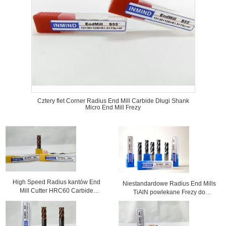
Cztery flet Corner Radius End Mill Carbide Długi Shank
Micro End Mill Frezy
High Speed ​​Radius kantów End
Niestandardowe Radius End Mills
Mill Cutter HRC60 Carbide
TiAlN powlekane Frezy do
Narzędzia do obróbki
aluminium, Ball Nose End Mills