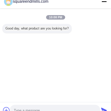
squareendmills.com
Trust Seal
Verified Suplier
10:08 PM
Dom
Good day, what product are you looking for?
Wszystkie produkty
O nas
Skontaktuj się z nami
Poprosić o wycenę
Zmień język
pełne strony
Copyright © 2015 - 2025 squareendmills.com.
All rights reserved.