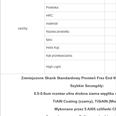
Powłoka:
HRC:
materiał:
cechy
Nazwa produktu:
typu:
Helix Kąt:
tryb przetwarzania:
High Light:
Zmniejszone Shank Standardowy Promień Frez End Mi
Szybkie Szczegóły:
0.5-0.6um rozmiar ultra drobna ziarna węglika
TiAlN Coating (czarny), TiSiAlN (Mi
Wykonane przez 5 AXIS szlifierki 