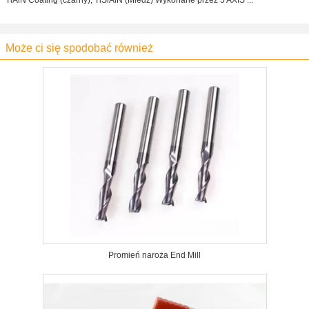
TiAlN Coating (czarny), TiSiAlN (Miedź) Wykonane przez 5 AXIS ...
Może ci się spodobać również
Promień naroża End Mill