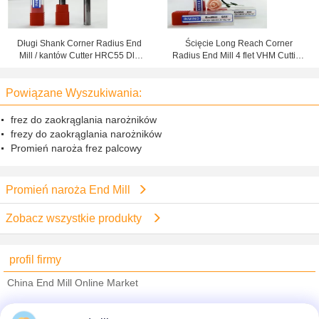
Długi Shank Corner Radius End
Ścięcie Long Reach Corner
Mill / kantów Cutter HRC55 Dla
Radius End Mill 4 flet VHM Cutting
żeliwa
Tool, HRC50
Powiązane Wyszukiwania:
frez do zaokrąglania narożników
frezy do zaokrąglania narożników
Promień naroża frez palcowy
Promień naroża End Mill
Zobacz wszystkie produkty
profil firmy
China End Mill Online Market
sprawdzonych dostawców