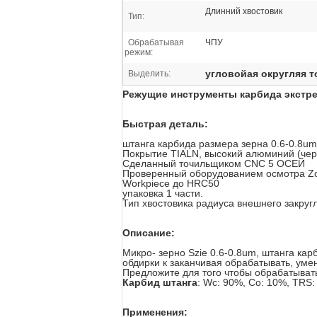
Длинний хвостовик
Тип:
Обрабатывая
ЧПУ
режим:
угловойая округляя 
Выделить:
Режущие инструменты карбида экстре
Быстрая деталь:
штанга карбида размера зерна 0.6-0.8um
Покрытие TIALN, высокий алюминий (чер
Сделанный точильщиком CNC 5 ОСЕЙ
Проверенный оборудованием осмотра Zo
Workpiece до HRC50
упаковка 1 части.
Тип хвостовика радиуса внешнего закруг
Описание:
Микро- зерно Szie 0.6-0.8um, штанга ка
обдирки к заканчивая обрабатывать, ум
Предложите для того чтобы обрабатывать
Карбид штанга
: Wc: 90%, Co: 10%, TRS
Применения: