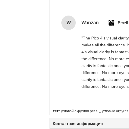
W
Wanzan
Brazil
"The Pico 4's visual clari
makes all the difference. 
4's visual clarity is fant
the difference. No more ey
clarity is fantastic once 
difference. No more eye st
clarity is fantastic once 
difference. No more eye st
,
тег:
угловой округляя резец
угловые округл
Контактная информация