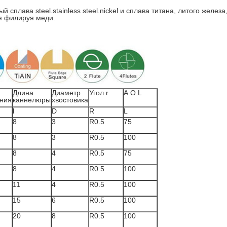
 сплава steel.stainless steel.nickel и сплава титана, литого желез
ля филируя меди.
Длина
Диаметр
Угол r
A.O.L
ния
каннелюры
хвостовика
l
D
R
L
8
3
R0.5
75
8
3
R0.5
100
8
4
R0.5
75
8
4
R0.5
100
11
4
R0.5
100
15
6
R0.5
100
20
8
R0.5
100