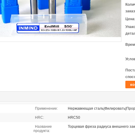
Коли
заказ
Цена
Упак
дета
Врем
Усло
Пост
спос
ко
Применение:
Нержавеющая сталь|Филировать|Прор
HRC:
HRC50
Название
Торцевая фреза радиуса внешнего за
продукта: