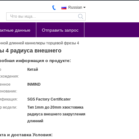
Russian
search
тактные данные
Отправить запрос
нной длинней каннелюры торцевой фрезы 4
ы 4 радиуса внешнего
робная информация о продукте:
о
Китай
схождения:
енное
INMIND
енование:
ификация:
SGS Factory Certificater
р модели:
Тип 1mm до 20mm хвостовика
радиуса внешнего закругления
длинний
та и доставка Условия: