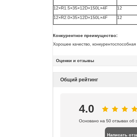
12×R1.5×35×12D×150L×4F
12
12×R2.0×35×12D×150L×4F
12
Конкурентное преимущество:
Хорошее качество, конкурентоспособная 
Оценки и отзывы
Общий рейтинг
4.0
Основано на 50 отзывах об 
Написать от