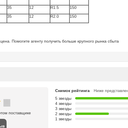
35
12
R1.5
150
35
12
R2.0
150
цена. Помогите агенту получить больше крупного рынка сбыта
Снимок рейтинга
Ниже представлен
5 звезды
4 звезды
3 звезды
этом поставщике
2 звезды
1 звезды
зыв