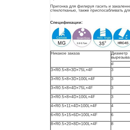
Пригонка для филируя гасить и закаленный
стеклотканью, также приспосабливать д
Спецификации:
Никакое заказа
Диаметр
вырезыва
d
3×R0.5×8×3D×75L×4F
3
3×R0.5×8×3D×100L×4F
3
3×R0.5×8×4D×75L×4F
3
3×R0.5×8×4D×100L×4F
3
4×R0.5×11×4D×100L×4F
4
6×R0.5×15×6D×100L×4F
6
8×R0.5×20×8D×100L×4F
8