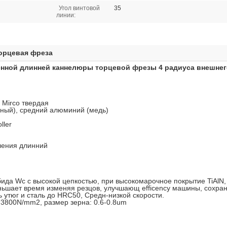
Угол винтовой
35
линии:
торцевая фреза
нной длинней каннелюры торцевой фрезы 4 радиуса внешнег
 Mirco твердая
ный), средний алюминий (медь)
ller
ления длинний
рбида Wc с высокой цепкостью, при высокомарочное покрытие TiAlN
еньшает время изменяя резцов, улучшающ efficency машины, сохр
 утюг и сталь до HRC50, Средн-низкой скорости.
: 3800N/mm2, размер зерна: 0.6-0.8um