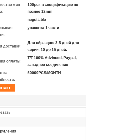
чество мин
100pcs в спецификацию не
а:
познее 12mm
:
negotiable
овывая
упаковка 1 части
ли:
Для образцов: 3-5 дней для
я доставки:
серии: 10 до 15 дней.
T/T 100% Advinced, Paypal,
вия оплаты:
западное соединение
авка
50000PCS/MONTH
обности:
нтакт
езать
кругления