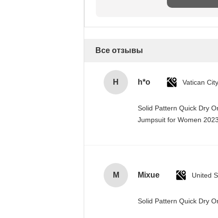
Все отзывы
H
h*o
Solid Pattern Quick Dry 
Jumpsuit for Women 20
M
Mixue
United S
Solid Pattern Quick Dry