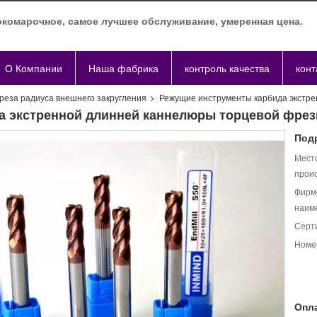
комарочное, самое лучшее обслуживание, умеренная цена.
О Компании
Наша фабрика
контроль качества
кон
реза радиуса внешнего закругления
Режущие инструменты карбида экстре
а экстренной длинней каннелюры торцевой фрез
Под
Мест
прои
Фирм
наим
Серт
Номе
Опла