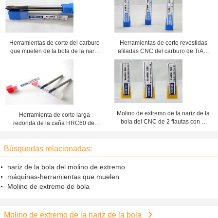
Herramientas de corte del carburo
Herramientas de corte revestidas
que muelen de la bola de la nariz
afiladas CNC del carburo de TiAlN
de extremo de la caña larga sólida
del molino de extremo de la nariz
del molino para moler el cobre
de la bola para el cobre
Molino de extremo de la nariz de la
Herramienta de corte larga
bola del CNC de 2 flautas con el
redonda de la caña HRC60 del
carburo sólido Rod para el
carburo de bola de extremo del
acero/el acero inoxidable
cortador de encargo del molino
Búsquedas relacionadas:
nariz de la bola del molino de extremo
máquinas-herramientas que muelen
Molino de extremo de bola
Molino de extremo de la nariz de la bola