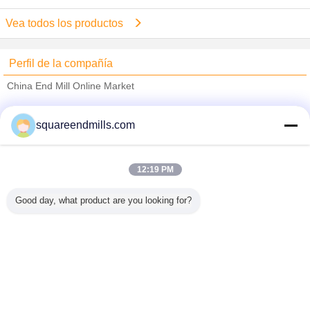
Vea todos los productos
Perfil de la compañía
China End Mill Online Market
proveedores calificados
squareendmills.com
Trust Seal
Verified Suplier
12:19 PM
Inicio
Good day, what product are you looking for?
Todos los productos
Mapa del Sitio
Contactar Ahora
Solicitar una cotización