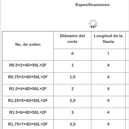
Especificaciones:
Diámetro del
Longitud de la
corte
flauta
No. de orden
d
l
R0.5×2×4D×50L×2F
1
4
R0.75×3×4D×50L×2F
1,5
4
R1.0×4×4D×50L×2F
2
4
R1.25×5×4D×50L×2F
2,5
4
R1.5×6×4D×50L×2F
3
4
R1.75×7×4D×50L×2F
3,5
4