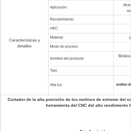
Acer
Aplicación:
mo
Recubrimiento:
HRC:
Material:
Características y
detalles
Modo de proceso:
Molino
Nombre del producto:
Tipo:
molino de
Alta luz:
Cortador de la alta precisión de los molinos de extremo del c
herramienta del CNC del alto rendimiento