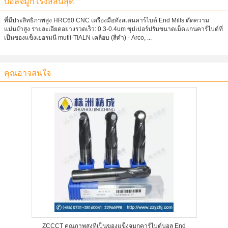
บอลจมูกโรงสีสิ้นสุด
ที่มีประสิทธิภาพสูง HRC60 CNC เครื่องมือทังสเตนคาร์ไบด์ End Mills ตัดความ
แม่นยำสูง รายละเอียดอย่างรวดเร็ว: 0.3-0.4um ซุปเปอร์ปรับขนาดเม็ดแกนคาร์ไบด์ที่
เป็นของแข็งเยอรมนี mutli-TIALN เคลือบ (สีดำ) - Arco, ...
คุณอาจสนใจ
ZCCCT คุณภาพสูงที่เป็นของแข็งจมูกคาร์ไบด์บอล End