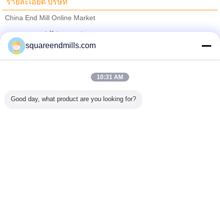
รายละเอียด บริษัท
China End Mill Online Market
ซัพพลายเออร์ที่ได้รับการยืนยัน
squareendmills.com
Trust Seal
Verified Suplier
10:31 AM
บ้าน
Good day, what product are you looking for?
ผลิตภัณฑ์ทั้งหมด
เกี่ยวกับเรา
ติดต่อเรา
ขอใบเสนอราคา
เปลี่ยนภาษา