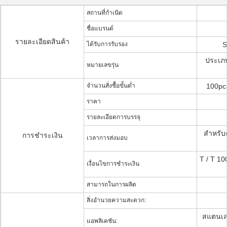
สถานที่กำเนิด
ชื่อแบรนด์
รายละเอียดสินค้า
ได้รับการรับรอง
S
ประเภ
หมายเลขรุ่น
จำนวนสั่งซื้อขั้นต่ำ
100pc
ราคา
รายละเอียดการบรรจุ
สำหรับต
การชำระเงิน
เวลาการส่งมอบ
T / T 1
เงื่อนไขการชำระเงิน
สามารถในการผลิต
สิ่งอำนวยความสะดวก:
สแตนเลส
แอพลิเคชัน: