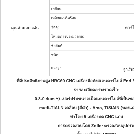
เคลือบ:
เหล็กแผ่นรีดร้อน:
วัสดุ:
คาร์ไ
คุณลักษณะเด่น
โหมดการประมวลผล:
ชื่อสินค้า:
ชนิด:
แสงสูง:
ลูกเรี
ที่มีประสิทธิภาพสูง HRC60 CNC เครื่องมือทังสเตนคาร์ไบด์ End 
รายละเอียดอย่างรวดเร็ว:
0.3-0.4um ซุปเปอร์ปรับขนาดเม็ดแกนคาร์ไบด์ที่เป็นข
mutli-TIALN เคลือบ (สีดำ) - Arco, TiSiAlN (ทองแ
ทำโดย 5 เครื่องบด CNC แกน
การตรวจสอบโดย Zoller ตรวจสอบอุปกรณ