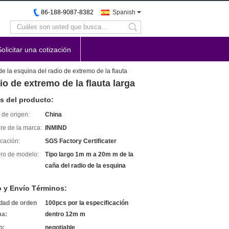
86-188-9087-8382
Spanish
search
Solicitar una cotización
de la esquina del radio de extremo de la flauta
io de extremo de la flauta larga
s del producto:
 de origen:
China
e de la marca:
INMIND
icación:
SGS Factory Certificater
o de modelo:
Tipo largo 1m m a 20m m de la
caña del radio de la esquina
 y Envío Términos:
dad de orden
100pcs por la especificación
ma:
dentro 12m m
o:
negotiable