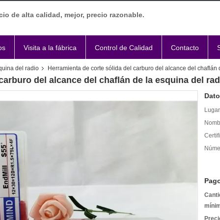
cio de alta calidad, mejor, precio razonable.
os
Visita a la fábrica
Control de Calidad
Contacto
quina del radio
Herramienta de corte sólida del carburo del alcance del chaflán 
carburo del alcance del chaflán de la esquina del rad
Dato
Lugar
Nombr
Certif
Númer
Pago
Canti
míni
Preci