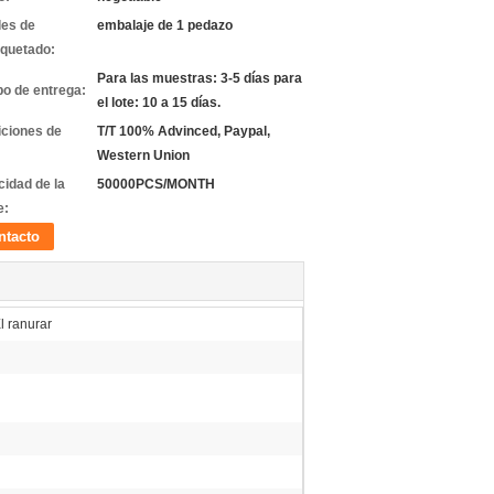
les de
embalaje de 1 pedazo
quetado:
Para las muestras: 3-5 días para
o de entrega:
el lote: 10 a 15 días.
ciones de
T/T 100% Advinced, Paypal,
Western Union
idad de la
50000PCS/MONTH
e:
ntacto
l ranurar