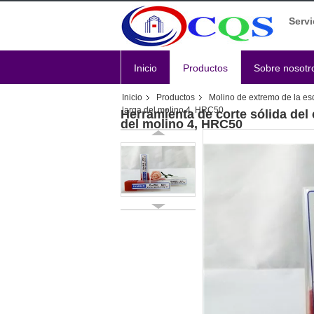
Servi
Inicio
Productos
Sobre nosotr
Inicio
Productos
Molino de extremo de la es
larga del molino 4, HRC50
Herramienta de corte sólida del 
del molino 4, HRC50