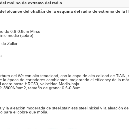
 del molino de extremo del radio
del alcance del chaflán de la esquina del radio de extremo de la f
ano de 0.6-0.8um Mirco
inio medio (cobre)
S
 de Zoller
a
rburo del Wc con alta tenacidad, con la capa de alta calidad de TiAlN, 
e la época de cortadores cambiantes, mejorando el efficency de la má
el acero hasta HRC50, velocidad Medio-baja.
RS: 3800N/mm2, tamaño de grano: 0.6-0.8um
y la aleación moderada de steel.stainless steel.nickel y la aleación del
po para el cobre que molía.