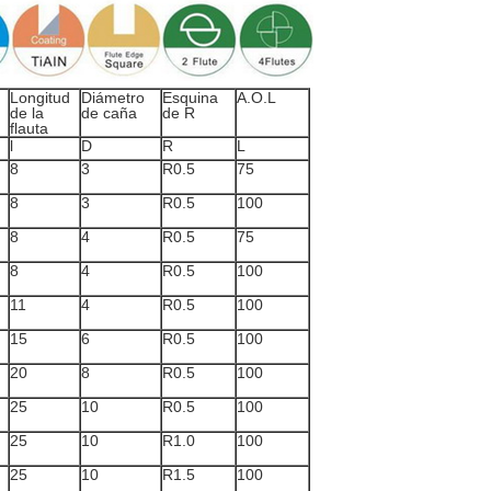
Longitud
Diámetro
Esquina
A.O.L
de la
de caña
de R
flauta
l
D
R
L
8
3
R0.5
75
8
3
R0.5
100
8
4
R0.5
75
8
4
R0.5
100
11
4
R0.5
100
15
6
R0.5
100
20
8
R0.5
100
25
10
R0.5
100
25
10
R1.0
100
25
10
R1.5
100