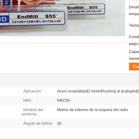
Detal
empa
Tiemp
Condi
pago:
Capac
fuent
Co
Aplicación:
Acero inoxidable|El moler|Rouhing al acabado|E
HRC:
HRC50
Nombre del
Molino de extremo de la esquina del radio
producto:
Ángulo de hélice:
35