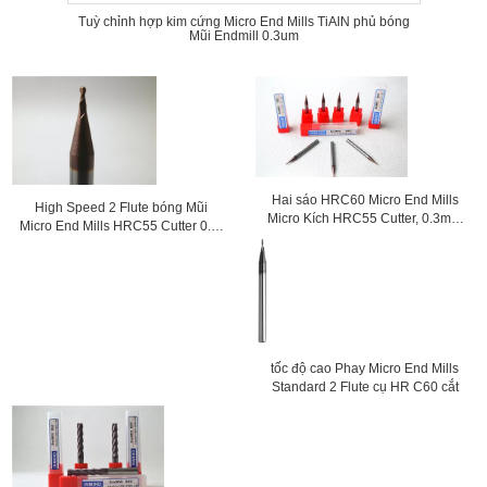
Tuỳ chỉnh hợp kim cứng Micro End Mills TiAlN phủ bóng
Mũi Endmill 0.3um
Hai sáo HRC60 Micro End Mills
High Speed ​​2 Flute bóng Mũi
Micro Kích HRC55 Cutter, 0.3mm
Micro End Mills HRC55 Cutter 0.5-
đến 0.9mm
0.6um
tốc độ cao Phay Micro End Mills
Standard 2 Flute cụ HR C60 cắt