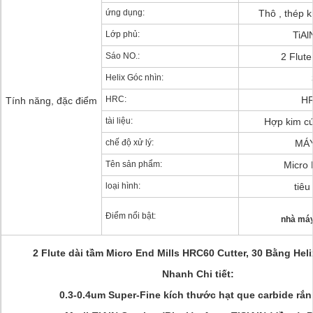
ứng dụng:
Thô , thép k
Lớp phủ:
TiAl
Sáo NO.:
2 Flute
Helix Góc nhìn:
HRC:
H
Tính năng, đặc điểm
tài liệu:
Hợp kim cứ
chế độ xử lý:
MÁ
Tên sản phẩm:
Micro 
loại hình:
tiêu
Điểm nổi bật:
nhà máy
2 Flute dài tầm Micro End Mills HRC60 Cutter, 30 Bằng Hel
Nhanh Chi tiết:
0.3-0.4um Super-Fine kích thước hạt que carbide rắn