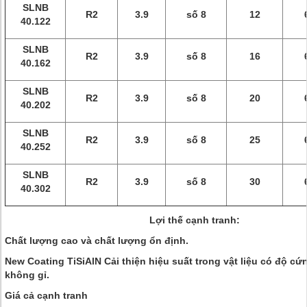
SLNB
R2
3.9
số 8
12
40.122
SLNB
R2
3.9
số 8
16
40.162
SLNB
R2
3.9
số 8
20
40.202
SLNB
R2
3.9
số 8
25
40.252
SLNB
R2
3.9
số 8
30
40.302
Lợi thế cạnh tranh:
Chất lượng cao và chất lượng ổn định.
New Coating TiSiAlN Cải thiện hiệu suất trong vật liệu có độ cứ
không gỉ.
Giá cả cạnh tranh