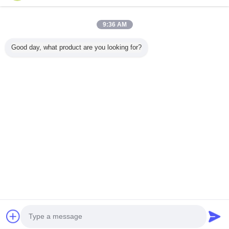
9:36 AM
Nhà
Good day, what product are you looking for?
Tất cả sản phẩm
Về chúng tôi
Liên hệ với chúng tôi
Yêu cầu báo giá
Thay đổi ngôn ngữ
Trang web đầy đủ
Copyright © 2015 - 2026 China End Mill Online Market.
All rights reserved.
Developed by
ECER