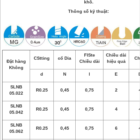
khô.
Thông số kỹ thuật:
FlSte
Chiều dài
CStting
cổ Dia
Ch
Đặt hàng
Chiều dài
hiệu quả
Không
d
N
l
E
SLNB
R0.25
0,45
0,75
2
05.022
SLNB
R0.25
0,45
0,75
4
05.042
SLNB
R0.25
0,45
0,75
6
05.062