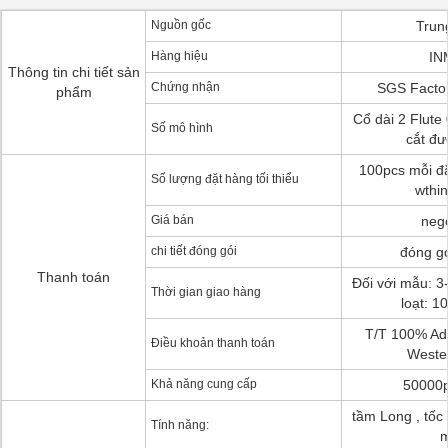
Nguồn gốc
Trun
Hàng hiệu
IN
Thông tin chi tiết sản
Chứng nhận
SGS Factory
phẩm
Cổ dài 2 Flut
Số mô hình
cắt đư
100pcs mỗi đặ
Số lượng đặt hàng tối thiểu
wthi
Giá bán
nego
chi tiết đóng gói
đóng g
Thanh toán
Đối với mẫu: 3
Thời gian giao hàng
loạt: 1
T/T 100% Adv
Điều khoản thanh toán
Weste
Khả năng cung cấp
50000p
tầm Long , tốc 
Tính năng: