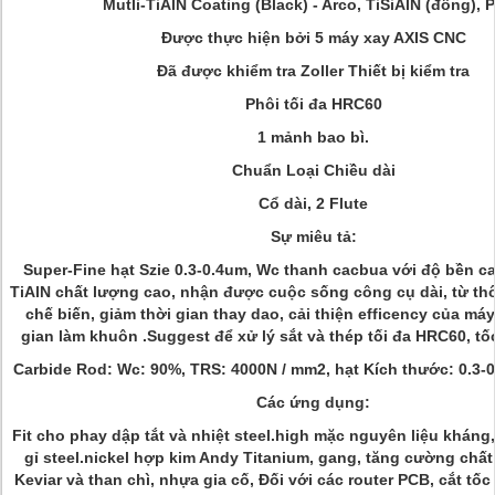
Mutli-TiAlN Coating (Black) - Arco, TiSiAlN (đồng), Pl
Được thực hiện bởi 5 máy xay AXIS CNC
Đã được khiểm tra Zoller Thiết bị kiểm tra
Phôi tối đa HRC60
1 mảnh bao bì.
Chuẩn Loại Chiều dài
Cổ dài, 2 Flute
Sự miêu tả:
Super-Fine hạt Szie 0.3-0.4um, Wc thanh cacbua với độ bền ca
TiAlN chất lượng cao, nhận được cuộc sống công cụ dài, từ th
chế biến, giảm thời gian thay dao, cải thiện efficency của máy,
gian làm khuôn .Suggest để xử lý sắt và thép tối đa HRC60, tố
Carbide Rod:
Wc: 90%, TRS: 4000N / mm2, hạt Kích thước: 0.3-0
Các ứng dụng:
Fit cho phay dập tắt và nhiệt steel.high mặc nguyên liệu khán
gỉ steel.nickel hợp kim Andy Titanium, gang, tăng cường chất
Keviar và than chì, nhựa gia cố, Đối với các router PCB, cắt tốc