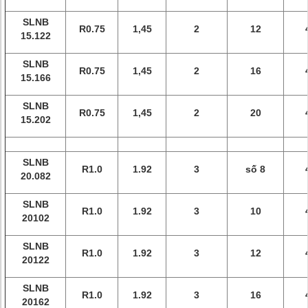
SLNB
R0.75
1,45
2
12
15.122
SLNB
R0.75
1,45
2
16
15.166
SLNB
R0.75
1,45
2
20
15.202
SLNB
R1.0
1.92
3
số 8
20.082
SLNB
R1.0
1.92
3
10
20102
SLNB
R1.0
1.92
3
12
20122
SLNB
R1.0
1.92
3
16
20162