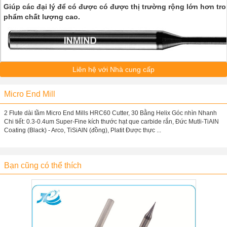
Giúp các đại lý để có được có được thị trường rộng lớn hơn tr
phẩm chất lượng cao.
Liên hệ với Nhà cung cấp
Micro End Mill
2 Flute dài tầm Micro End Mills HRC60 Cutter, 30 Bằng Helix Góc nhìn Nhanh
Chi tiết: 0.3-0.4um Super-Fine kích thước hạt que carbide rắn, Đức Mutli-TiAlN
Coating (Black) - Arco, TiSiAlN (đồng), Platit Được thực ...
Bạn cũng có thể thích