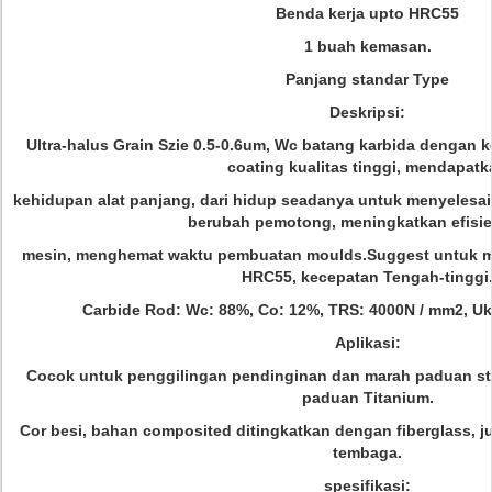
Benda kerja upto HRC55
1 buah kemasan.
Panjang standar Type
Deskripsi:
Ultra-halus Grain Szie 0.5-0.6um, Wc batang karbida dengan k
coating kualitas tinggi, mendapatk
kehidupan alat panjang, dari hidup seadanya untuk menyelesa
berubah pemotong, meningkatkan efisien
mesin, menghemat waktu pembuatan moulds.Suggest untuk m
HRC55, kecepatan Tengah-tinggi
Carbide Rod: Wc: 88%, Co: 12%, TRS: 4000N / mm2, Uk
Aplikasi:
Cocok untuk penggilingan pendinginan dan marah paduan stee
paduan Titanium.
Cor besi, bahan composited ditingkatkan dengan fiberglass, 
tembaga.
spesifikasi: