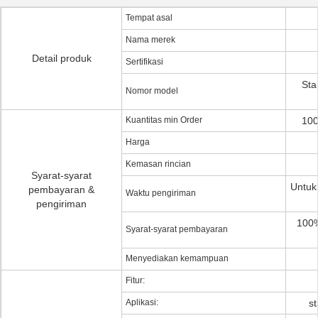
Tempat asal
Nama merek
Detail produk
Sertifikasi
Sta
Nomor model
Kuantitas min Order
100
Harga
Kemasan rincian
Syarat-syarat
Untuk 
pembayaran &
Waktu pengiriman
pengiriman
100%
Syarat-syarat pembayaran
Menyediakan kemampuan
Fitur:
Aplikasi:
st