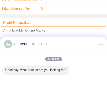
Lihat Semua Produk
Profil Perusahaan
China End Mill Online Market
Pemasok diverifikasi
squareendmills.com
Trust Seal
Verified Suplier
8:38 AM
Rumah
Good day, what product are you looking for?
Semua produk
Tentang kita
Hubungi kami
Quote request suatu