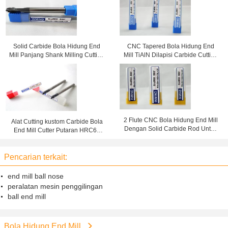
Solid Carbide Bola Hidung End
CNC Tapered Bola Hidung End
Mill Panjang Shank Milling Cutting
Mill TiAlN Dilapisi Carbide Cutting
Tools Untuk Penggilingan
Tools Untuk Tembaga
Tembaga
2 Flute CNC Bola Hidung End Mill
Alat Cutting kustom Carbide Bola
Dengan Solid Carbide Rod Untuk
End Mill Cutter Putaran HRC60
Baja / Stainless Steel
Panjang Shank
Pencarian terkait:
end mill ball nose
peralatan mesin penggilingan
ball end mill
Bola Hidung End Mill