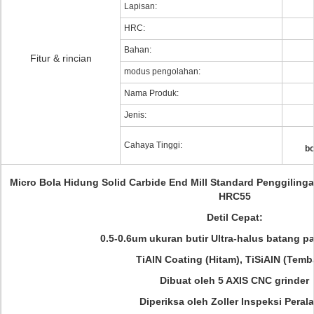
Lapisan:
HRC:
Bahan:
Fitur & rincian
modus pengolahan:
Nama Produk:
Jenis:
Cahaya Tinggi:
bo
Micro Bola Hidung Solid Carbide End Mill Standard Penggilingan
HRC55
Detil Cepat:
0.5-0.6um ukuran butir Ultra-halus batang p
TiAlN Coating (Hitam), TiSiAlN (Temb
Dibuat oleh 5 AXIS CNC grinder
Diperiksa oleh Zoller Inspeksi Peral