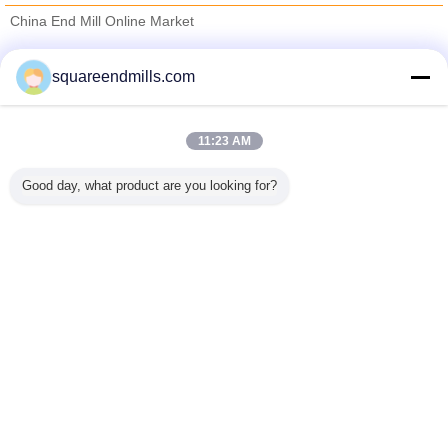
China End Mill Online Market
proveedores calificados
squareendmills.com
Trust Seal
Verified Suplier
11:23 AM
Inicio
Good day, what product are you looking for?
Todos los productos
Mapa del Sitio
Contactar Ahora
Solicitar una cotización
Cambie la lengua