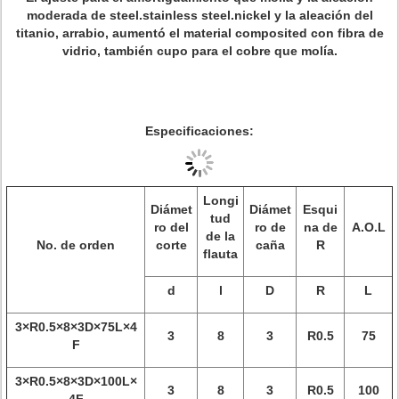
moderada de steel.stainless steel.nickel y la aleación del
titanio, arrabio, aumentó el material composited con fibra de
vidrio, también cupo para el cobre que molía.
Especificaciones:
Longi
Diámet
Diámet
Esqui
tud
ro del
ro de
na de
A.O.L
de la
No. de orden
corte
caña
R
flauta
d
l
D
R
L
3×R0.5×8×3D×75L×4
3
8
3
R0.5
75
F
3×R0.5×8×3D×100L×
3
8
3
R0.5
100